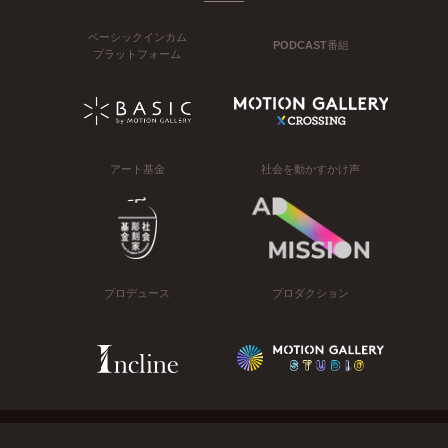
ベーシックインカム
PODCAST番組
プラットフォーム
アート基金
社会を動かすかけ声
プロデュース
プロダクション