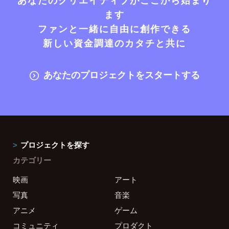
ます
ファンと一緒に自由に創作できる
新しい資金調達のカタチと共に
あなたのプロジェクトをスタートする
プロジェクトを探す
カテゴリー
映画
アート
写真
音楽
アニメ
ゲーム
コミュニティ
プロダクト