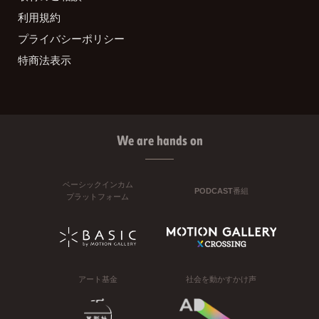
利用規約
プライバシーポリシー
特商法表示
We are hands on
ベーシックインカム
PODCAST番組
プラットフォーム
アート基金
社会を動かすかけ声