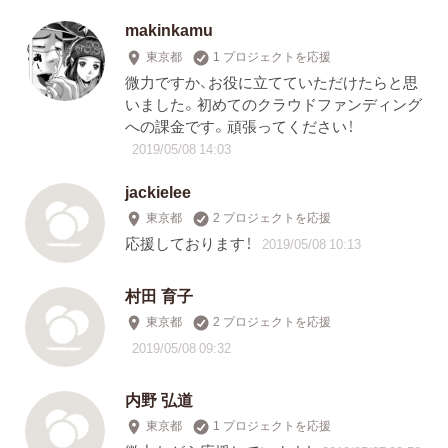
makinkamu
東京都
1 プロジェクトを応援
微力ですか、お役に立てていただけたらと思
いました。初めてのクラウドファンディング
への課金です。頑張ってください！
2019/05/08 14:03
jackielee
東京都
2 プロジェクトを応援
応援しております！
2019/05/08 10:13
村田 育子
東京都
2 プロジェクトを応援
2019/05/08 09:32
内野 弘道
東京都
1 プロジェクトを応援