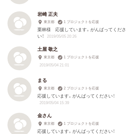
岩崎 正夫
東京都
1 プロジェクトを応援
栗林様 応援しています。がんばってくださ
い！
2019/05/05 20:26
土屋 敬之
東京都
1 プロジェクトを応援
2019/05/04 21:01
まる
東京都
2 プロジェクトを応援
応援しています。がんばってください！
2019/05/04 15:39
金さん
東京都
1 プロジェクトを応援
応援しています。がんばってください！