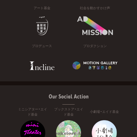
アート基金
社会を動かすかけ声
プロデュース
プロダクション
Our Social Action
ミニシアター・エイ
ブックストア・エイ
小劇場・エイド基金
ド基金
ド基金