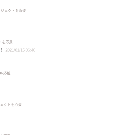
プロジェクトを応援
クトを応援
！
2021/01/15 06:40
トを応援
ジェクトを応援