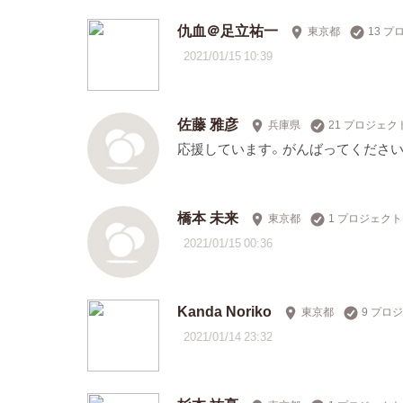
仇血＠足立祐一
東京都
13 
2021/01/15 10:39
佐藤 雅彦
兵庫県
21 プロジェ
応援しています。がんばってください
橋本 未来
東京都
1 プロジェク
2021/01/15 00:36
Kanda Noriko
東京都
9 プロ
2021/01/14 23:32