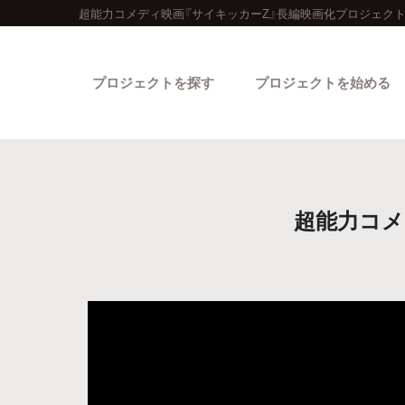
超能力コメディ映画『サイキッカーZ』長編映画化プロジェク
プロジェクトを探す
プロジェクトを始める
超能力コメ
カテゴリーから探す