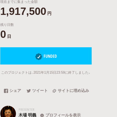
現在までに集まった金額
1,917,500
円
残り日数
0
日
FUNDED
このプロジェクトは、2021年1月15日23:59に終了しました。
シェア
ツイート
サイトに埋め込み
PRESENTER
木場 明義
プロフィールを表示