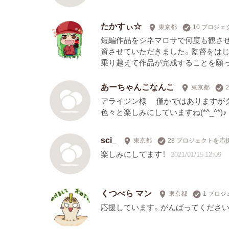
たかすぃ☆
東京都
10 プロジ
短編作品をシネマロサで何度も観さ
資させていただきました。監督をは
乗り越えて作品が完成することを願って
あーちゃんこなんこ
東京都
アライジン様 僅かではありますがク
色々と楽しみにしていますね(*^_^*
sci_
東京都
28 プロジェクトを応
楽しみにしてます！
2021/01/15 12:09
くつべら マン
東京都
1 プロ
応援しています。がんばってください