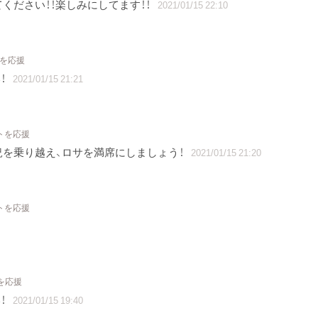
ください！！楽しみにしてます！！
2021/01/15 22:10
トを応援
！
2021/01/15 21:21
クトを応援
況を乗り越え、ロサを満席にしましょう！
2021/01/15 21:20
クトを応援
を応援
！
2021/01/15 19:40