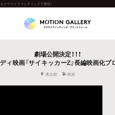
トをクラウドファンディングで実現！
Highlight
劇場公開決定！！！
人気のプロジェクト
新着プロジェクト
終了間近のプロジェ
ディ映画『サイキッカーZ』長編映画化プ
Feature
東京都
映画
タグから探す
キュレーターから探す
特集から探す
Legendary
最新達成プロジェクト
調達額が大きいプロジェクト