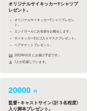
オリジナルサイキッカーTシャツプ
レゼント。
オリジナルサイキッカーTシャツプレゼン
ト。
エンドロールにお名前をお載せします。
サイキッカーZロゴ入りマスクプレゼント。
ペアチケットプレゼント。
2022年01月 にお届け予定です。
7人が応援しています。
20000
円
監督・キャストサイン（計３名程度）
入り脚本プレゼント。