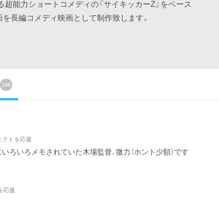
る超能力ショートコメディの『サイキッカーZ』をベース
物語を長編コメディ映画として制作致します。
130
ジェクトを応援
いろいろメモされていた木場監督、微力（ホント少額）です
を応援