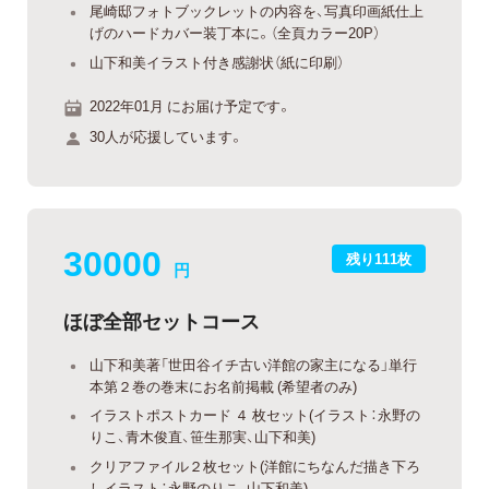
尾崎邸フォトブックレットの内容を、写真印画紙仕上
げのハードカバー装丁本に。（全頁カラー20P）
山下和美イラスト付き感謝状（紙に印刷）
2022年01月 にお届け予定です。
30人が応援しています。
30000
残り111枚
円
ほぼ全部セットコース
山下和美著「世田谷イチ古い洋館の家主になる」単行
本第２巻の巻末にお名前掲載 (希望者のみ)
イラストポストカード ４ 枚セット(イラスト：永野の
りこ、青木俊直、笹生那実、山下和美)
クリアファイル２枚セット(洋館にちなんだ描き下ろ
しイラスト：永野のりこ、山下和美)