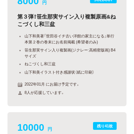
8000
円
第３弾！笹生那実サイン入り複製原画&ね
こづくし和三盆
山下和美著「世田谷イチ古い洋館の家主になる」単行
本第２巻の巻末にお名前掲載 (希望者のみ)
笹生那実サイン入り複製画(ジクレー:高精密版画) B4
サイズ
ねこづくし和三盆
山下和美イラスト付き感謝状（紙に印刷）
2022年01月 にお届け予定です。
8人が応援しています。
10000
残り41枚
円