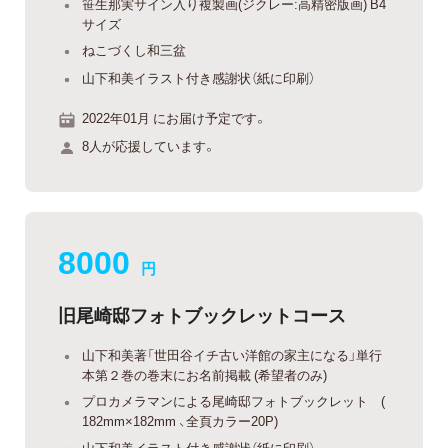
笹生那実サイン入り複製画(ジクレー:高精密版画) B4
サイズ
ねこづくし和三盆
山下和美イラスト付き感謝状（紙に印刷）
2022年01月 にお届け予定です。
8人が応援しています。
8000
円
旧尾崎邸フォトブックレットコース
山下和美著「世田谷イチ古い洋館の家主になる」単行
本第２巻の巻末にお名前掲載 (希望者のみ)
プロカメラマンによる尾崎邸フォトブックレット (
182mm×182mm 、全頁カラー20P)
山下和美イラスト付き感謝状（紙に印刷）