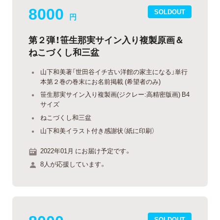
8000
SOLDOUT
円
第２弾！笹生那実サイン入り複製原画＆
ねこづくし和三盆
山下和美著「世田谷イチ古い洋館の家主になる」単行
本第２巻の巻末にお名前掲載 (希望者のみ)
笹生那実サイン入り複製画(ジクレー:高精密版画) B4
サイズ
ねこづくし和三盆
山下和美イラスト付き感謝状（紙に印刷）
2022年01月 にお届け予定です。
8人が応援しています。
SOLDOUT