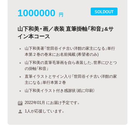
1000000
SOLDOUT
円
山下和美・画／表装 直筆掛軸「和音」&サ
イン本コース
山下和美著「世田谷イチ古い洋館の家主になる」単行
本第２巻の巻末にお名前掲載 (希望者のみ)
山下和美の直筆毛筆画を自ら表装した、世界にひとつ
の掛軸「和音」
直筆イラストとサイン入り「世田谷イチ古い洋館の家
主になる」単行本第２巻
山下和美イラスト付き感謝状（紙に印刷）
2022年01月 にお届け予定です。
1人が応援しています。