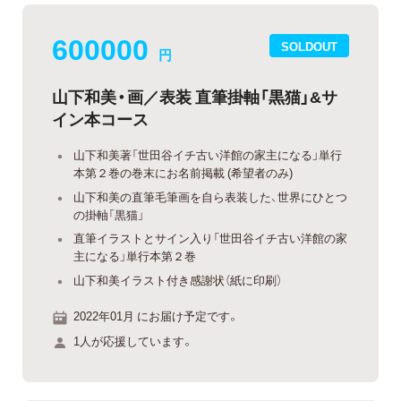
600000
SOLDOUT
円
山下和美・画／表装 直筆掛軸「黒猫」&サ
イン本コース
山下和美著「世田谷イチ古い洋館の家主になる」単行
本第２巻の巻末にお名前掲載 (希望者のみ)
山下和美の直筆毛筆画を自ら表装した、世界にひとつ
の掛軸「黒猫」
直筆イラストとサイン入り「世田谷イチ古い洋館の家
主になる」単行本第２巻
山下和美イラスト付き感謝状（紙に印刷）
2022年01月 にお届け予定です。
1人が応援しています。