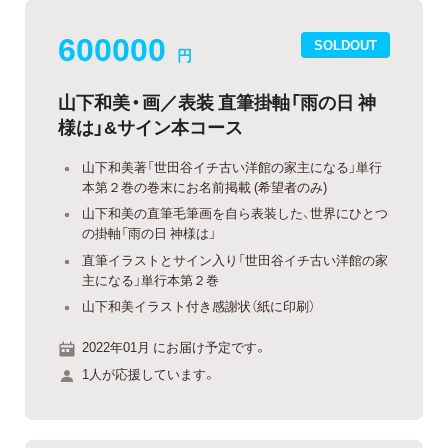
600000
SOLDOUT
円
山下和美・画／表装 直筆掛軸「雨の日 神
様は」&サイン本コース
山下和美著「世田谷イチ古い洋館の家主になる」単行
本第２巻の巻末にお名前掲載 (希望者のみ)
山下和美の直筆毛筆画を自ら表装した、世界にひとつ
の掛軸「雨の日 神様は」
直筆イラストとサイン入り「世田谷イチ古い洋館の家
主になる」単行本第２巻
山下和美イラスト付き感謝状（紙に印刷）
2022年01月 にお届け予定です。
1人が応援しています。