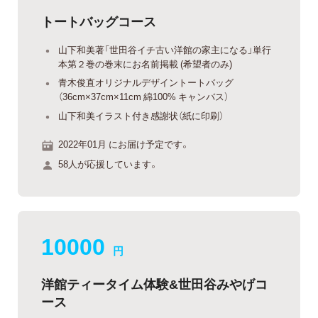
トートバッグコース
山下和美著「世田谷イチ古い洋館の家主になる」単行
本第２巻の巻末にお名前掲載 (希望者のみ)
青木俊直オリジナルデザイントートバッグ
（36cm×37cm×11cm 綿100% キャンバス）
山下和美イラスト付き感謝状（紙に印刷）
2022年01月 にお届け予定です。
58人が応援しています。
10000
円
洋館ティータイム体験&世田谷みやげコ
ース