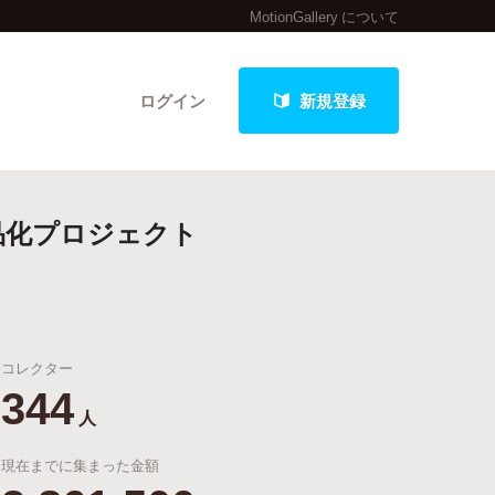
MotionGallery について
ログイン
新規登録
品化プロジェクト
クト
コレクター
最新進捗報告から探す
344
人
現在までに集まった金額