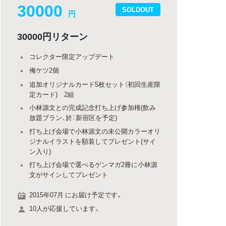
30000
SOLDOUT
円
30000円リターン
コレクター限定アップデート
俺ケツ2個
追加オリジナルカード5枚セット（初回生産限
定カード) 2組
小林源文との完成記念打ち上げ参加権(飲み
放題プラン、於：新宿区を予定)
打ち上げ会場で小林源文の未公開カラーオリ
ジナルイラストを額装してプレゼント(サイ
ン入り)
打ち上げ会場で選べるゲンマガ2冊に小林源
文がサインしてプレゼント
2015年07月 にお届け予定です。
10人が応援しています。