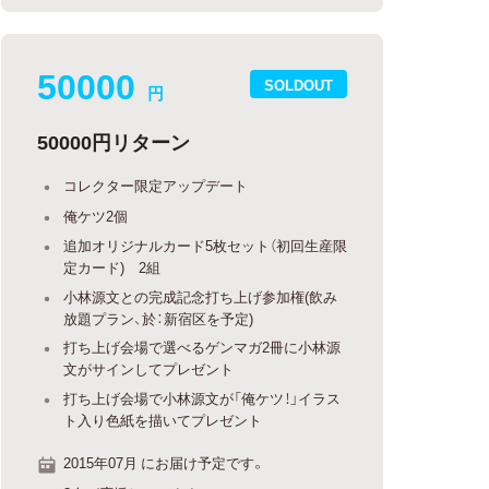
50000
SOLDOUT
円
50000円リターン
コレクター限定アップデート
俺ケツ2個
追加オリジナルカード5枚セット（初回生産限
定カード) 2組
小林源文との完成記念打ち上げ参加権(飲み
放題プラン、於：新宿区を予定)
打ち上げ会場で選べるゲンマガ2冊に小林源
文がサインしてプレゼント
打ち上げ会場で小林源文が「俺ケツ！」イラス
ト入り色紙を描いてプレゼント
2015年07月 にお届け予定です。