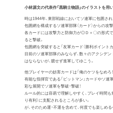
小林源文の代表作「黒騎士物語」のイラストを用
時は1944年、東部戦線においてソ連軍に包囲さ
包囲網を構成するソ連軍部隊（カード）からの攻撃
各カードには攻撃力と防御力が◎Ｄ＋〇の形式で
ると撃破。
包囲網を突破すると「友軍カード（勝利ポイントカ
目前のソ連軍部隊のみならず、数々のアクシデン
はならないが、臆せず進軍してゆこう。
他プレイヤーの妨害カードは「俺のケツをなめろ！
有能な指揮官である「ビットマン」カードやソ連軍
彩な展開でソ連軍を撃破・撃破！
ルール的には容易で理解しやすく、プレイ時間も
り有利）に支配されるところが多い。
が、そのため運・不運を含めて、何度でも楽しめる