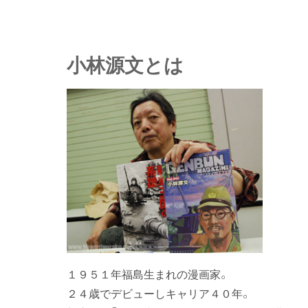
小林源文とは
１９５１年福島生まれの漫画家。
２４歳でデビューしキャリア４０年。