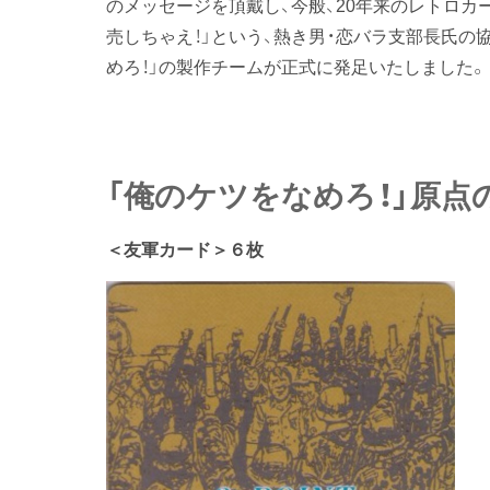
のメッセージを頂戴し、今般、20年来のレトロカ
売しちゃえ！」という、熱き男・恋バラ支部長氏の
めろ！」の製作チームが正式に発足いたしました。
「俺のケツをなめろ！」原点
＜友軍カード＞６枚