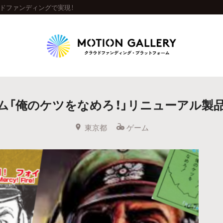
ドファンディングで実現！
Highlight
ム「俺のケツをなめろ！」リニューアル製
人気のプロジェクト
新着プロジェクト
終了間近のプロジェ
東京都
ゲーム
Feature
タグから探す
キュレーターから探す
特集から探す
Legendary
最新達成プロジェクト
調達額が大きいプロジェクト