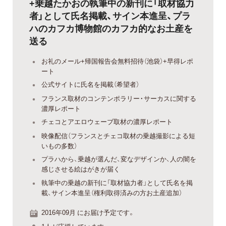
+乗越たかおの執筆中の新刊に「取材協力
者」として氏名掲載、サイン本進呈、プラ
ハのカフカ博物館のカフカ的なお土産を
送る
お礼のメール+帰国報告会無料招待（池袋）+早得レポ
ート
公式サイトに氏名を掲載（希望者）
フランス取材のコンテンポラリー・サーカスに関する
濃厚レポート
チェコとアエロウェーブ取材の濃厚レポート
映像配信（フランスとチェコ取材の乗越撮影による短
いもの多数）
プラハから、乗越が選んだ、変なデザインか、人の闇を
感じさせる絵はがきが届く
執筆中の乗越の新刊に「取材協力者」として氏名を掲
載、サイン本進呈（権利取得済みの方お土産追加）
2016年09月 にお届け予定です。