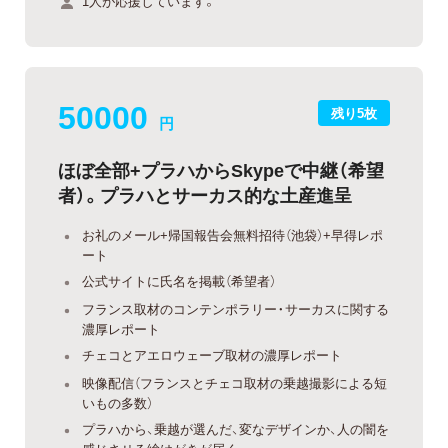
1人が応援しています。
50000
残り5枚
円
ほぼ全部+プラハからSkypeで中継（希望
者）。プラハとサーカス的な土産進呈
お礼のメール+帰国報告会無料招待（池袋）+早得レポ
ート
公式サイトに氏名を掲載（希望者）
フランス取材のコンテンポラリー・サーカスに関する
濃厚レポート
チェコとアエロウェーブ取材の濃厚レポート
映像配信（フランスとチェコ取材の乗越撮影による短
いもの多数）
プラハから、乗越が選んだ、変なデザインか、人の闇を