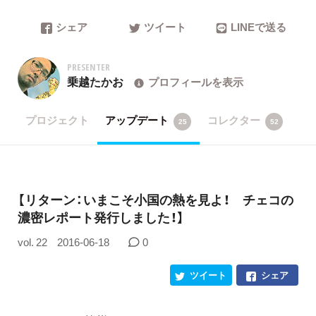
シェア
ツイート
LINEで送る
PRESENTER
乗越たかお
プロフィールを表示
プロジェクト
アップデート
コレクター
25
52
​【リターン：いまこそ小国の熱を見よ！ チェコの
濃密レポート発行しました！】
vol. 22
2016-06-18
0
ツイート
シェア