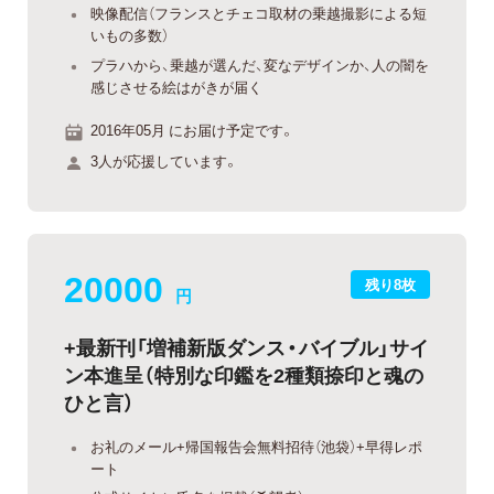
映像配信（フランスとチェコ取材の乗越撮影による短
いもの多数）
プラハから、乗越が選んだ、変なデザインか、人の闇を
感じさせる絵はがきが届く
2016年05月 にお届け予定です。
3人が応援しています。
20000
残り8枚
円
+最新刊「増補新版ダンス・バイブル」サイ
ン本進呈（特別な印鑑を2種類捺印と魂の
ひと言）
お礼のメール+帰国報告会無料招待（池袋）+早得レポ
ート