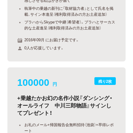
感じさせる絵はがきが届く
執筆中の乗越の新刊に「取材協力者」として氏名を掲
載、サイン本進呈（権利取得済みの方お土産追加）
プラハからSkypeで中継（希望者）。プラハとサーカス
的な土産進呈（権利取得済みの方お土産追加）
2016年09月 にお届け予定です。
0人が応援しています。
100000
残り2枚
円
+乗越たかお幻の名作小説『ダンシング・
オールライフ 中川三郎物語』サインし
てプレゼント！
お礼のメール+帰国報告会無料招待（池袋）+早得レポ
ート