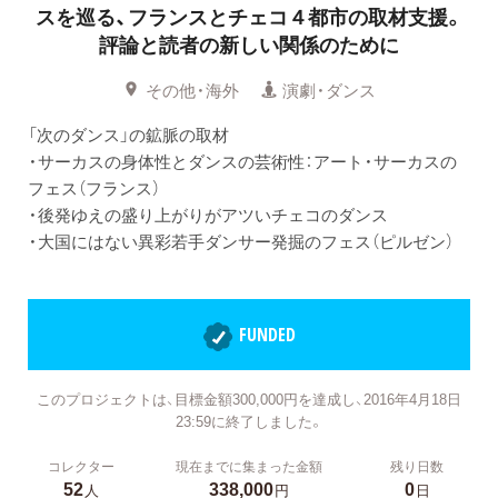
スを巡る、フランスとチェコ４都市の取材支援。
評論と読者の新しい関係のために
その他・海外
演劇・ダンス
「次のダンス」の鉱脈の取材
・サーカスの身体性とダンスの芸術性：アート・サーカスの
フェス（フランス）
・後発ゆえの盛り上がりがアツいチェコのダンス
・大国にはない異彩若手ダンサー発掘のフェス（ピルゼン）
FUNDED
このプロジェクトは、目標金額300,000円を達成し、2016年4月18日
23:59に終了しました。
コレクター
現在までに集まった金額
残り日数
52
338,000
0
人
円
日