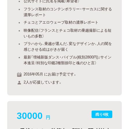
公式サイトに氏名を掲載（希望者）
フランス取材のコンテンポラリー・サーカスに関する
濃厚レポート
チェコとアエロウェーブ取材の濃厚レポート
映像配信（フランスとチェコ取材の乗越撮影による短
いもの多数）
プラハから、乗越が選んだ、変なデザインか、人の闇を
感じさせる絵はがきが届く
最新「増補新版ダンス・バイブル(税別2800円)」サイン
本進呈（特別な印鑑2種類捺印と魂のひと言）
2016年05月 にお届け予定です。
2人が応援しています。
30000
残り4枚
円