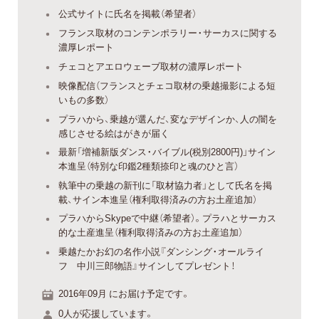
公式サイトに氏名を掲載（希望者）
フランス取材のコンテンポラリー・サーカスに関する
濃厚レポート
チェコとアエロウェーブ取材の濃厚レポート
映像配信（フランスとチェコ取材の乗越撮影による短
いもの多数）
プラハから、乗越が選んだ、変なデザインか、人の闇を
感じさせる絵はがきが届く
最新「増補新版ダンス・バイブル(税別2800円)」サイン
本進呈（特別な印鑑2種類捺印と魂のひと言）
執筆中の乗越の新刊に「取材協力者」として氏名を掲
載、サイン本進呈（権利取得済みの方お土産追加）
プラハからSkypeで中継（希望者）。プラハとサーカス
的な土産進呈（権利取得済みの方お土産追加）
乗越たかお幻の名作小説『ダンシング・オールライ
フ 中川三郎物語』サインしてプレゼント！
2016年09月 にお届け予定です。
0人が応援しています。