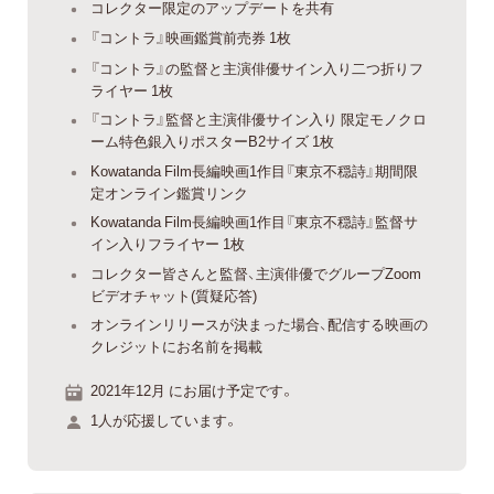
コレクター限定のアップデートを共有
『コントラ』映画鑑賞前売券 1枚
『コントラ』の監督と主演俳優サイン入り二つ折りフ
ライヤー 1枚
『コントラ』監督と主演俳優サイン入り 限定モノクロ
ーム特色銀入りポスターB2サイズ 1枚
Kowatanda Film長編映画1作目『東京不穏詩』期間限
定オンライン鑑賞リンク
Kowatanda Film長編映画1作目『東京不穏詩』監督サ
イン入りフライヤー 1枚
コレクター皆さんと監督、主演俳優でグループZoom
ビデオチャット(質疑応答)
オンラインリリースが決まった場合、配信する映画の
クレジットにお名前を掲載
2021年12月 にお届け予定です。
1人が応援しています。