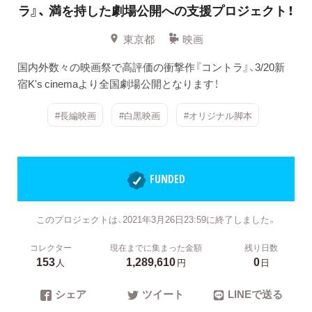
ラ』、
満を持した劇場公開への支援プロジェクト！
東京都
映画
国内外数々の映画祭で高評価の衝撃作『コントラ』、3/20新
宿K's cinemaより全国劇場公開となります！
#長編映画
#白黒映画
#オリジナル脚本
FUNDED
このプロジェクトは、2021年3月26日23:59に終了しました。
コレクター
現在までに集まった金額
残り日数
153
1,289,610
0
人
円
日
シェア
ツイート
LINEで送る