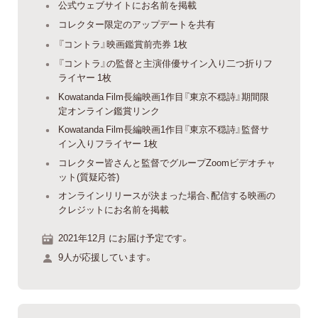
公式ウェブサイトにお名前を掲載
コレクター限定のアップデートを共有
『コントラ』映画鑑賞前売券 1枚
『コントラ』の監督と主演俳優サイン入り二つ折りフ
ライヤー 1枚
Kowatanda Film長編映画1作目『東京不穏詩』期間限
定オンライン鑑賞リンク
Kowatanda Film長編映画1作目『東京不穏詩』監督サ
イン入りフライヤー 1枚
コレクター皆さんと監督でグループZoomビデオチャ
ット(質疑応答)
オンラインリリースが決まった場合、配信する映画の
クレジットにお名前を掲載
2021年12月 にお届け予定です。
9人が応援しています。