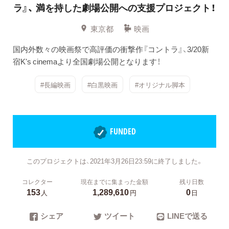
ラ』、
満を持した劇場公開への支援プロジェクト！
東京都
映画
国内外数々の映画祭で高評価の衝撃作『コントラ』、3/20新
宿K's cinemaより全国劇場公開となります！
#長編映画
#白黒映画
#オリジナル脚本
FUNDED
このプロジェクトは、2021年3月26日23:59に終了しました。
コレクター
現在までに集まった金額
残り日数
153
1,289,610
0
人
円
日
シェア
ツイート
LINEで送る