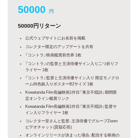
50000
円
50000円リターン
公式ウェブサイトにお名前を掲載
コレクター限定のアップデートを共有
『コントラ』映画鑑賞前売券 1枚
『コントラ』の監督と主演俳優サイン入り二つ折りフ
ライヤー 1枚
『コントラ』監督と主演俳優サイン入り 限定モノクロ
ーム特色銀入りポスターB2サイズ 1枚
Kowatanda Film長編映画1作目『東京不穏詩』期間限
定オンライン鑑賞リンク
Kowatanda Film長編映画1作目『東京不穏詩』監督サ
イン入りフライヤー 1枚
コレクター皆さんと監督、主演俳優でグループZoom
ビデオチャット(質疑応答)
オンラインリリースが決まった場合、配信する映画の