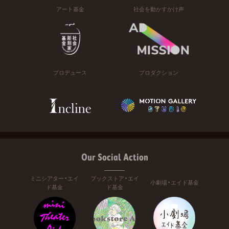
アート基金
社会を動かすかけ声
プロデュース
プロダクション
Our Social Action
ミニシアター・エイ
ブックストア・エイ
小劇場・エイド基金
ド基金
ド基金