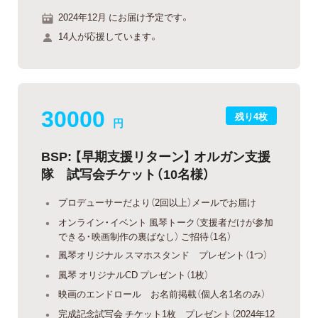
2024年12月 にお届け予定です。
14人が応援しています。
30000
残り4枚
円
BSP: 【早期支援リターン】 オルガン支援
隊 試写会チケット（10名様）
プロデューサーだより（2回以上）メールでお届け
オンライン・イベント 風琴トーク（支援者だけが参加
できる・映画制作の裏ばなし） ご招待（1名）
風琴オリジナル スマホスタンド プレゼント（1つ）
風琴 オリジナルCD プレゼント（1枚）
映画のエンドロール お名前掲載（個人名1名のみ）
完成記念試写会 チケット1枚 プレゼント（2024年12