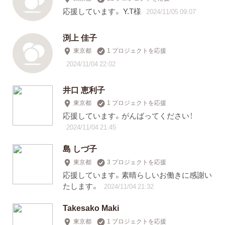
応援しています。 Y.T様
2024/11/05 09:07
渕上 佳子
東京都
1 プロジェクトを応援
2024/11/04 22:02
井口 恵利子
東京都
1 プロジェクトを応援
応援しています。がんばってください！
2024/11/04 21:45
島 しづ子
東京都
3 プロジェクトを応援
応援しています。素晴らしいお働きに感謝い
たします。
2024/11/04 21:32
Takesako Maki
東京都
1 プロジェクトを応援