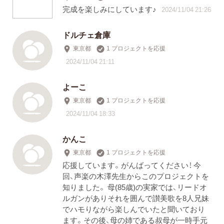
完成を楽しみにしています♪
2024/11/04 21:26
ドルチェ倉庫
東京都
1 プロジェクトを応援
2024/11/04 21:11
よーこ
東京都
1 プロジェクトを応援
2024/11/04 18:33
かんこ
東京都
1 プロジェクトを応援
応援しています。がんばってください！ 今
回、声楽の木澤先生からこのプロジェクトを
知りました。 母(85歳)の実家では、リードオ
ルガンがありそれを囲んで讃美歌を8人兄妹
でハモりながら楽しんでいたと聞いており
ます。その後、母の姉である叔母が一時手元