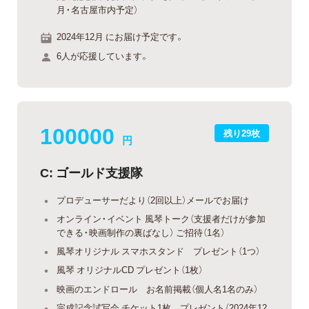
月・名古屋市内予定）
2024年12月 にお届け予定です。
6人が応援しています。
100000
残り29枚
円
C: ゴールド支援隊
プロデューサーだより（2回以上）メールでお届け
オンライン・イベント 風琴トーク（支援者だけが参加
できる・映画制作の裏ばなし） ご招待（1名）
風琴オリジナル スマホスタンド プレゼント（1つ）
風琴 オリジナルCD プレゼント（1枚）
映画のエンドロール お名前掲載（個人名1名のみ）
完成記念試写会 チケット1枚 プレゼント（2024年12