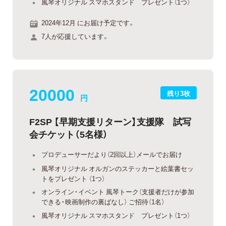
風琴オリジナル スマホスタンド プレゼント（1つ）
2024年12月 にお届け予定です。
7人が応援しています。
20000
残り3枚
円
F2SP 【早期支援リターン】支援隊 試写
会チケット（5名様）
プロデューサーだより（2回以上）メールでお届け
風琴オリジナル オルガンのステッカーと絵葉書セッ
トをプレゼント （1つ）
オンライン・イベント 風琴トーク（支援者だけが参加
できる・映画制作の裏ばなし） ご招待（1名）
風琴オリジナル スマホスタンド プレゼント（1つ）