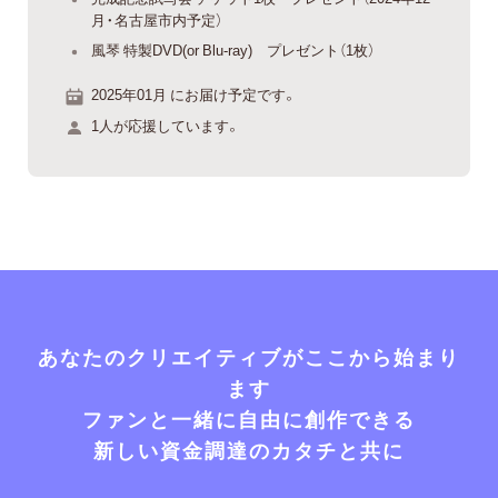
月・名古屋市内予定）
風琴 特製DVD(or Blu-ray) プレゼント（1枚）
2025年01月 にお届け予定です。
1人が応援しています。
あなたのクリエイティブがここから始まり
ます
ファンと一緒に自由に創作できる
新しい資金調達のカタチと共に