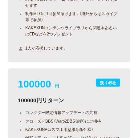
せます
制作MTGに1回参加頂けます。（海外からはスカイプ
等で参加）
KAKEXUNコンテンツライブラリから関連本あるい
はCDなどを2つプレゼント
1人が応援しています。
100000
残り49枚
円
100000円リターン
コレクター限定情報アップデートの共有
クローズドBBS（Warp2BBS仮称）にご招待
KAKEXUNPC/スマホ用壁紙（β版仕様）
飯野人形、ローラ人形の3Dデータ（3Dプリンタで出力