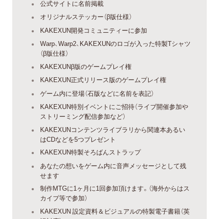
公式サイトに名前掲載
オリジナルステッカー（β版仕様）
KAKEXUN開発コミュニティーに参加
Warp、Warp2、KAKEXUNのロゴが入った特製Tシャツ
（β版仕様）
KAKEXUNβ版のゲームプレイ権
KAKEXUN正式リリース版のゲームプレイ権
ゲーム内に登場（石版などに名前を表記）
KAKEXUN特別イベントにご招待（ライブ開催参加や
ストリーミング配信参加など）
KAKEXUNコンテンツライブラリから関連本あるい
はCDなどを5つプレゼント
KAKEXUN特製そろばんストラップ
あなたの想いをゲーム内に音声メッセージとして残
せます
制作MTGに1ヶ月に1回参加頂けます。（海外からはス
カイプ等で参加）
KAKEXUN 設定資料＆ビジュアルの特製電子書籍（英