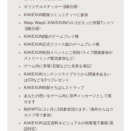
オリジナルステッカー（β版仕様）
KAKEXUN開発コミュニティーに参加
Warp、Warp2、KAKEXUNのロゴが入った特製Tシャツ
（β版仕様）
KAKEXUNβ版のゲームプレイ権
KAKEXUN正式リリース版のゲームプレイ権
KAKEXUN特別イベントにご招待（ライブ開催参加や
ストリーミング配信参加など）
ゲーム内に登場（石版などに名前を表記）
KAKEXUNコンテンツライブラリから関連本あるい
はCDなどを5つプレゼント
KAKEXUN特製そろばんストラップ
あなたの想いをゲーム内に音声メッセージとして残
せます
制作MTGに1ヶ月に1回参加頂けます。（海外からはス
カイプ等で参加）
KAKEXUN 設定資料＆ビジュアルの特製電子書籍（英
語対応）