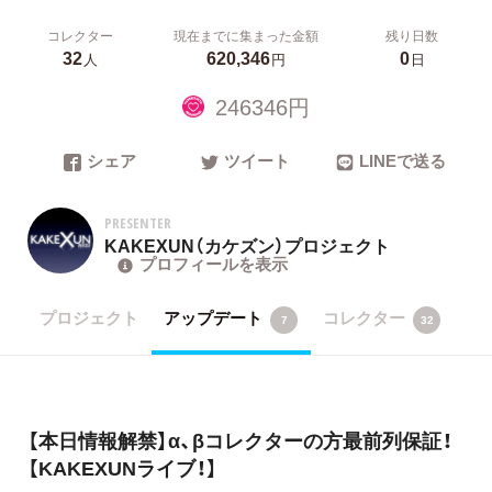
コレクター
現在までに集まった金額
残り日数
32
620,346
0
人
円
日
246346円
シェア
ツイート
LINEで送る
PRESENTER
KAKEXUN（カケズン）プロジェクト
プロフィールを表示
プロジェクト
アップデート
コレクター
7
32
【本日情報解禁】α、βコレクターの方最前列保証！
【KAKEXUNライブ！】