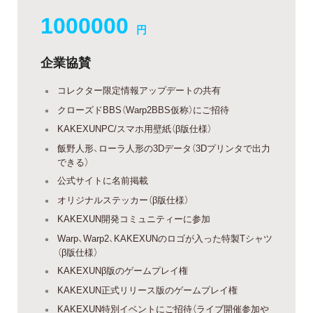
1000000
円
企業協賛
コレクター限定情報アップデートの共有
クローズドBBS（Warp2BBS仮称）にご招待
KAKEXUNPC/スマホ用壁紙（β版仕様）
飯野人形、ローラ人形の3Dデータ（3Dプリンタで出力
できる）
公式サイトに名前掲載
オリジナルステッカー（β版仕様）
KAKEXUN開発コミュニティーに参加
Warp、Warp2、KAKEXUNのロゴが入った特製Tシャツ
（β版仕様）
KAKEXUNβ版のゲームプレイ権
KAKEXUN正式リリース版のゲームプレイ権
KAKEXUN特別イベントにご招待（ライブ開催参加や