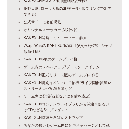
KAKEXUNPC/スマホ用壁紙（β版仕様）
飯野人形、ローラ人形の3Dデータ（3Dプリンタで出力
できる）
公式サイトに名前掲載
オリジナルステッカー（β版仕様）
KAKEXUN開発コミュニティーに参加
Warp、Warp2、KAKEXUNのロゴが入った特製Tシャツ
（β版仕様）
KAKEXUNβ版のゲームプレイ権
ゲーム内のレベルアップ/ブースターアイテム
KAKEXUN正式リリース版のゲームプレイ権
KAKEXUN特別イベントにご招待（ライブ開催参加や
ストリーミング配信参加など）
ゲーム内に登場（石版などに名前を表記）
KAKEXUNコンテンツライブラリから関連本あるい
はCDなどを5つプレゼント
KAKEXUN特製そろばんストラップ
あなたの想いをゲーム内に音声メッセージとして残