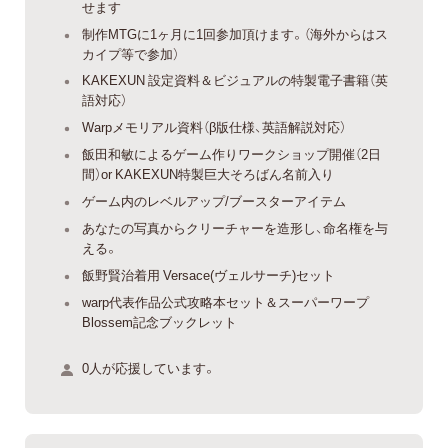
せます
制作MTGに1ヶ月に1回参加頂けます。（海外からはス
カイプ等で参加）
KAKEXUN 設定資料＆ビジュアルの特製電子書籍（英
語対応）
Warpメモリアル資料（β版仕様、英語解説対応）
飯田和敏によるゲーム作りワークショップ開催（2日
間）or KAKEXUN特製巨大そろばん名前入り
ゲーム内のレベルアップ/ブースターアイテム
あなたの写真からクリーチャーを造形し、命名権を与
える。
飯野賢治着用 Versace(ヴェルサーチ)セット
warp代表作品公式攻略本セット＆スーパーワープ
Blossem記念ブックレット
0人が応援しています。