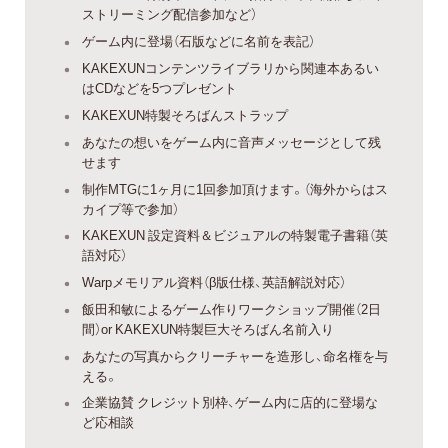
ストリーミング配信参加など）
ゲーム内に登場（石版などに名前を表記）
KAKEXUNコンテンツライブラリから関連本あるい
はCDなどを5つプレゼント
KAKEXUN特製そろばんストラップ
あなたの想いをゲーム内に音声メッセージとして残
せます
制作MTGに1ヶ月に1回参加頂けます。（海外からはス
カイプ等で参加）
KAKEXUN 設定資料＆ビジュアルの特製電子書籍（英
語対応）
Warpメモリアル資料（β版仕様、英語解説対応）
飯田和敏によるゲーム作りワークショップ開催（2日
間）or KAKEXUN特製巨大そろばん名前入り
あなたの写真からクリーチャーを造形し、命名権を与
える。
企業協賛 クレジット別枠、ゲーム内に店的に登場な
ど応相談