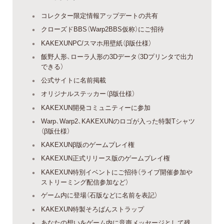
コレクター限定情報アップデートの共有
クローズドBBS（Warp2BBS仮称）にご招待
KAKEXUNPC/スマホ用壁紙（β版仕様）
飯野人形、ローラ人形の3Dデータ（3Dプリンタで出力
できる）
公式サイトに名前掲載
オリジナルステッカー（β版仕様）
KAKEXUN開発コミュニティーに参加
Warp、Warp2、KAKEXUNのロゴが入った特製Tシャツ
（β版仕様）
KAKEXUNβ版のゲームプレイ権
KAKEXUN正式リリース版のゲームプレイ権
KAKEXUN特別イベントにご招待（ライブ開催参加や
ストリーミング配信参加など）
ゲーム内に登場（石版などに名前を表記）
KAKEXUN特製そろばんストラップ
あなたの想いをゲーム内に音声メッセージとして残