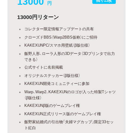
13000
残り13枚
円
13000円リターン
コレクター限定情報アップデートの共有
クローズドBBS（Warp2BBS仮称）にご招待
KAKEXUNPC/スマホ用壁紙（β版仕様）
飯野人形、ローラ人形の3Dデータ（3Dプリンタで出力
できる）
公式サイトに名前掲載
オリジナルステッカー（β版仕様）
KAKEXUN開発コミュニティーに参加
Warp、Warp2、KAKEXUNのロゴが入った特製Tシャツ
（β版仕様）
KAKEXUNβ版のゲームプレイ権
KAKEXUN正式リリース版のゲームプレイ権
飯野家結婚式の引出物「夫婦マグカップ」限定33セッ
ト紅白