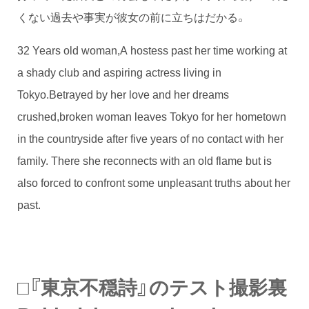
くない過去や事実が彼女の前に立ちはだかる。
32 Years old woman,A hostess past her time working at
a shady club and aspiring actress living in
Tokyo.Betrayed by her love and her dreams
crushed,broken woman leaves Tokyo for her hometown
in the countryside after five years of no contact with her
family. There she reconnects with an old flame but is
also forced to confront some unpleasant truths about her
past.
□『東京不穏詩』のテスト撮影裏