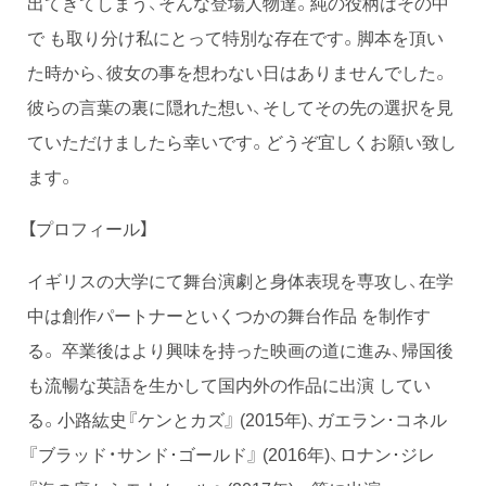
出てきてしまう、そんな登場人物達。純の役柄はその中
で も取り分け私にとって特別な存在です。脚本を頂い
た時から、彼女の事を想わない日はありませんでした。
彼らの言葉の裏に隠れた想い、そしてその先の選択を見
ていただけましたら幸いです。どうぞ宜しくお願い致し
ます。
【プロフィール】
イギリスの大学にて舞台演劇と身体表現を専攻し、在学
中は創作パートナーといくつかの舞台作品 を制作す
る。 卒業後はより興味を持った映画の道に進み、帰国後
も流暢な英語を生かして国内外の作品に出演 してい
る。小路紘史『ケンとカズ』 (2015年)、ガエラン･コネル
『ブラッド・サンド･ゴールド』 (2016年)、ロナン･ジレ