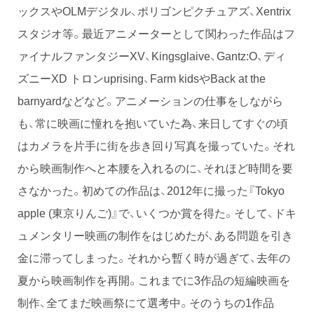
ックスやOLMデジタル、ポリゴンピクチュアズ、Xentrix
スタジオ等。最近アニメーターとして関わった作品はフ
ァイナルファンタジーXV、Kingsglaive、Gantz:O、ディ
ズニーXD トロンuprising、Farm kidsやBack at the
barnyardなどなど。アニメーションの仕事をしながら
も、常に映画に憧れを抱いていた為、来日してすぐの頃
はカメラを片手に街を歩き回り写真を撮っていた。それ
から映画制作へと本腰を入れるのに、それほど時間を要
さなかった。初めての作品は、2012年に撮った『Tokyo
apple (東京りんご)』で、いくつか賞を得た。そして、ドキ
ュメンタリー映画の制作をはじめたが、ある問題を引き
金に滞ってしまった。それから暫く時が過ぎて、去年の
夏から映画制作を再開。これまでに3作品の短編映画を
制作、全てまだ映画祭にて選考中。そのうちの1作品