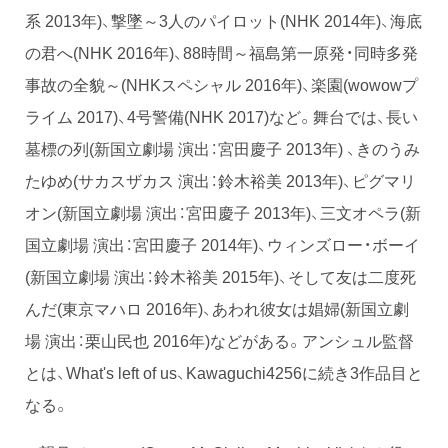
系 2013年)、撃墜～3人のパイロット(NHK 2014年)、海底
の君へ(NHK 2016年)、88時間～福島第一原発・同時多発
事故の全貌～(NHKスペシャル 2016年)、楽園(wowowプ
ライム 2017)、4号警備(NHK 2017)など。舞台では、長い
墓標の列(新国立劇場 演出：宮田慶子 2013年) 、きのうみ
たゆめ(サカスザカス 演出：鈴木裕美 2013年)、ピグマリ
オン(新国立劇場 演出：宮田慶子 2013年)、三文オペラ(新
国立劇場 演出：宮田慶子 2014年)、ウィンズロー・ボーイ
(新国立劇場 演出：鈴木裕美 2015年)、そして友は二度死
んだ(東京マハロ 2016年)、あわれ彼女は娼婦(新国立劇
場 演出：栗山民也 2016年)などがある。アンシュル監督
とは、What's left of us、Kawaguchi4256に続き3作品目と
なる。