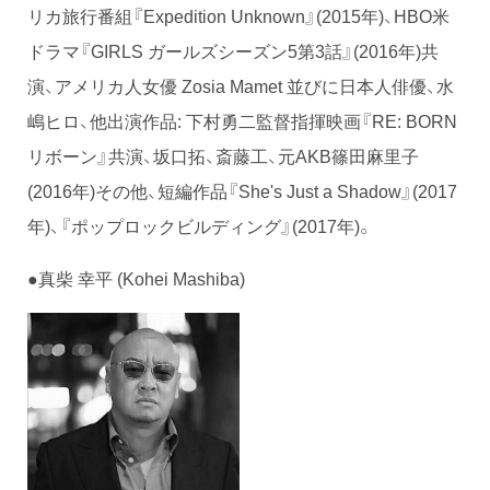
リカ旅行番組『Expedition Unknown』(2015年)、HBO米
ドラマ『GIRLS ガールズシーズン5第3話』(2016年)共
演、アメリカ人女優 Zosia Mamet 並びに日本人俳優、水
嶋ヒロ、他出演作品: 下村勇二監督指揮映画『RE: BORN
リボーン』共演、坂口拓、斎藤工、元AKB篠田麻里子
(2016年)その他、短編作品『She's Just a Shadow』(2017
年)、『ポップロックビルディング』(2017年)。
●真柴 幸平 (Kohei Mashiba)