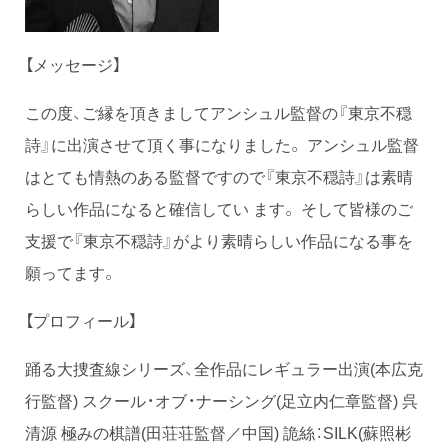
【メッセージ】
この度、ご縁を頂きましてアンシュル監督の『東京不穏
詩』に出演させて頂く事になりました。 アンシュル監督
はとても情熱のある監督ですので『東京不穏詩』は素晴
らしい作品になると確信してい ます。 そして皆様のご
支援で『東京不穏詩』がより素晴らしい作品になる事を
願ってます。
【プロフィール】
踊る大捜査線シリーズ、全作品にレギュラー出演(本広克
行監督) スクール・オブ・ナーシング(足立内仁章監督) 呉
清源 極みの棋譜(田荘荘監督／中国) 詭絲：SILK(蘇照彬