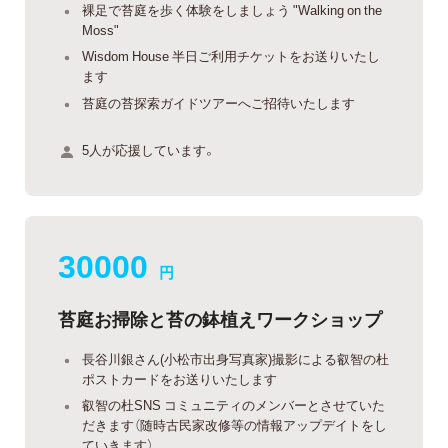
裸足で苔庭を歩く体験をしましょう "Walking on the
Moss"
Wisdom House 半日ご利用チケットをお送りいたし
ます
苔庭の苔探索ガイドツアーへご招待いたします
5人が応援しています。
30000
円
苔庭お掃除と苔の鉢植えワークショップ
長谷川銀さん(小松市出身写真家)撮影による叡智の杜
ポストカードをお送りいたします
叡智の杜SNS コミュニティのメンバーとさせていた
だきます（随時古民家改修等の情報アップデイトをし
ていきます）