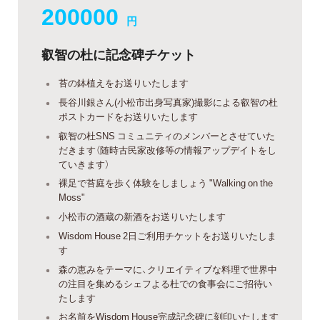
200000
円
叡智の杜に記念碑チケット
苔の鉢植えをお送りいたします
長谷川銀さん(小松市出身写真家)撮影による叡智の杜
ポストカードをお送りいたします
叡智の杜SNS コミュニティのメンバーとさせていた
だきます（随時古民家改修等の情報アップデイトをし
ていきます）
裸足で苔庭を歩く体験をしましょう "Walking on the
Moss"
小松市の酒蔵の新酒をお送りいたします
Wisdom House 2日ご利用チケットをお送りいたしま
す
森の恵みをテーマに、クリエイティブな料理で世界中
の注目を集めるシェフよる杜での食事会にご招待い
たします
お名前をWisdom House完成記念碑に刻印いたします