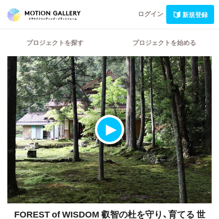
ログイン
新規登録
プロジェクトを探す
プロジェクトを始める
FOREST of WISDOM 叡智の杜を守り、育てる
世