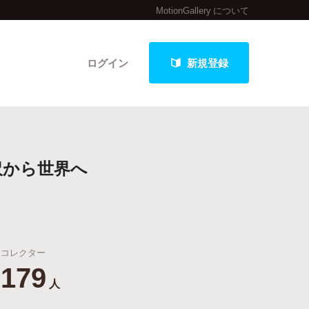
MotionGallery について
ログイン
新規登録
クト
沢から世界へ
最新進捗報告から探す
コレクター
179
人