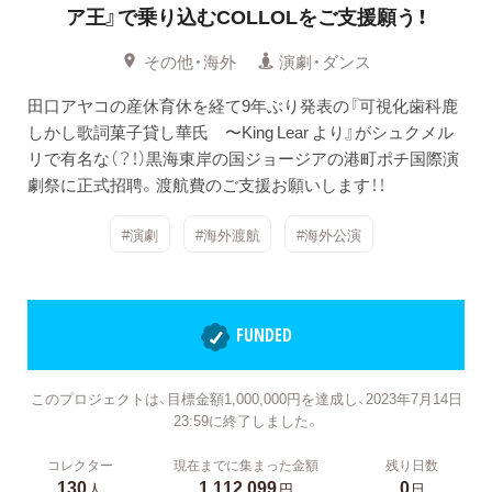
ア王』で乗り込むCOLLOLをご支援願う！
その他・海外
演劇・ダンス
田口アヤコの産休育休を経て9年ぶり発表の『可視化歯科鹿
しかし歌詞菓子貸し華氏 〜King Lear より』がシュクメル
リで有名な（？！）黒海東岸の国ジョージアの港町ポチ国際演
劇祭に正式招聘。渡航費のご支援お願いします！！
#演劇
#海外渡航
#海外公演
FUNDED
このプロジェクトは、目標金額1,000,000円を達成し、2023年7月14日
23:59に終了しました。
コレクター
現在までに集まった金額
残り日数
130
1,112,099
0
人
円
日