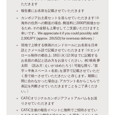
ただきます
報告書にお名前を記載させていただきます
カンボジアお土産セットを送らせていただきます（※
海外の住所への郵送の場合、郵送料に2000円前後かか
るため、その金額も上乗せしてご支援いただけますと
幸いです。 We appreciate it if you could possibly add
2,000JPY (approx. 20USD) for overseas delivery.）
現地で上映する映画のエンドロールにお名前を日本
語とクメール語で記載させていただきます （※エンド
ロール制作の都合上、18日（火）12:00までに記載する
お名前の表記と読み方をお送りください。 例）映画 夢
太郎 （読み方：えいが ゆめたろう） 可能な限り、「苗
字＋半角スペース＋名前」を漢字で記載させていただ
く形で統一させていただきたいと存じます。 期限に
間に合わなかった場合は、アカウント名からこちらで
表記を判断させていただきますことをご了承くださ
い。）
CATiCオリジナルカンボジアフォトアルバムをお送
りさせていただきます
CATiC主催の報告イベントに無料でご招待させてい
ただきます（ご都合が合わなかった場合、イベントの