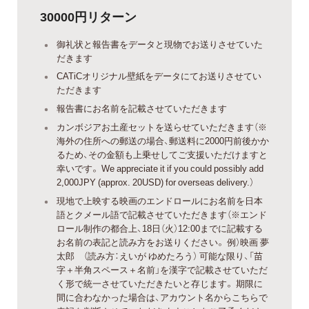
30000円リターン
御礼状と報告書をデータと現物でお送りさせていた
だきます
CATiCオリジナル壁紙をデータにてお送りさせてい
ただきます
報告書にお名前を記載させていただきます
カンボジアお土産セットを送らせていただきます（※
海外の住所への郵送の場合、郵送料に2000円前後かか
るため、その金額も上乗せしてご支援いただけますと
幸いです。 We appreciate it if you could possibly add
2,000JPY (approx. 20USD) for overseas delivery.）
現地で上映する映画のエンドロールにお名前を日本
語とクメール語で記載させていただきます（※エンド
ロール制作の都合上、18日（火）12:00までに記載する
お名前の表記と読み方をお送りください。 例）映画 夢
太郎 （読み方：えいが ゆめたろう） 可能な限り、「苗
字＋半角スペース＋名前」を漢字で記載させていただ
く形で統一させていただきたいと存じます。 期限に
間に合わなかった場合は、アカウント名からこちらで