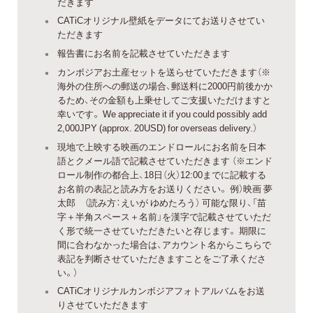
だきます
CATiCオリジナル壁紙をデータにてお送りさせてい
ただきます
報告書にお名前を記載させていただきます
カンボジアお土産セットを送らせていただきます（※
海外の住所への郵送の場合、郵送料に2000円前後かか
るため、その金額も上乗せしてご支援いただけますと
幸いです。 We appreciate it if you could possibly add
2,000JPY (approx. 20USD) for overseas delivery.）
現地で上映する映画のエンドロールにお名前を日本
語とクメール語で記載させていただきます （※エンド
ロール制作の都合上、18日（火）12:00までに記載する
お名前の表記と読み方をお送りください。 例）映画 夢
太郎 （読み方：えいが ゆめたろう） 可能な限り、「苗
字＋半角スペース＋名前」を漢字で記載させていただ
く形で統一させていただきたいと存じます。 期限に
間に合わなかった場合は、アカウント名からこちらで
表記を判断させていただきますことをご了承くださ
い。）
CATiCオリジナルカンボジアフォトアルバムをお送
りさせていただきます