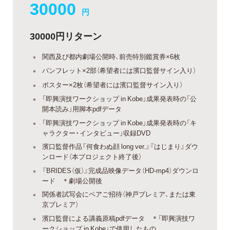
30000
円
30000円リターン
関西及び都内劇場公開時、前売特別鑑賞券×6枚
パンフレット×2部（希望者には濱口監督サイン入り）
ポスター×2枚（希望者には濱口監督サイン入り）
「即興演技ワークショップ in Kobe」成果発表時の「公
開本読み」用脚本pdfデータ
「即興演技ワークショップ in Kobe」成果発表時の「キ
ャラクター・インタビュー」収録DVD
濱口監督作品『何食わぬ顔 long ver.』『はじまり』ダウ
ンロード（本プロジェクト終了後）
『BRIDES（仮）』完成品映像データ（HD-mp4）ダウンロ
ード ＊劇場公開後
関係者試写会にペアご招待（神戸プレミア、または東
京プレミア）
濱口監督による講義原稿pdfデータ ＊「即興演技ワ
ークショップ in Kobe」で使用したもの