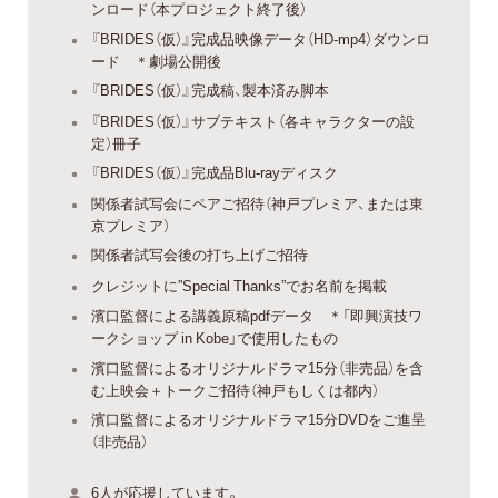
ンロード（本プロジェクト終了後）
『BRIDES（仮）』完成品映像データ（HD-mp4）ダウンロ
ード ＊劇場公開後
『BRIDES（仮）』完成稿、製本済み脚本
『BRIDES（仮）』サブテキスト（各キャラクターの設
定）冊子
『BRIDES（仮）』完成品Blu-rayディスク
関係者試写会にペアご招待（神戸プレミア、または東
京プレミア）
関係者試写会後の打ち上げご招待
クレジットに”Special Thanks”でお名前を掲載
濱口監督による講義原稿pdfデータ ＊「即興演技ワ
ークショップ in Kobe」で使用したもの
濱口監督によるオリジナルドラマ15分（非売品）を含
む上映会＋トークご招待（神戸もしくは都内）
濱口監督によるオリジナルドラマ15分DVDをご進呈
（非売品）
6人が応援しています。