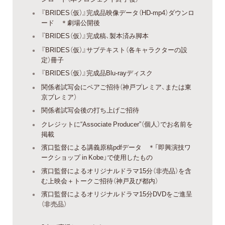
『BRIDES（仮）』完成品映像データ（HD-mp4）ダウンロ
ード ＊劇場公開後
『BRIDES（仮）』完成稿、製本済み脚本
『BRIDES（仮）』サブテキスト（各キャラクターの設
定）冊子
『BRIDES（仮）』完成品Blu-rayディスク
関係者試写会にペアご招待（神戸プレミア、または東
京プレミア）
関係者試写会後の打ち上げご招待
クレジットに“Associate Producer”（個人）でお名前を
掲載
濱口監督による講義原稿pdfデータ ＊「即興演技ワ
ークショップ in Kobe」で使用したもの
濱口監督によるオリジナルドラマ15分（非売品）を含
む上映会＋トークご招待（神戸及び都内）
濱口監督によるオリジナルドラマ15分DVDをご進呈
（非売品）