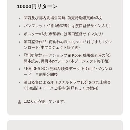
10000円リターン
関西及び都内劇場公開時、前売特別鑑賞券×3枚
パンフレット×1部（希望者には濱口監督サイン入り）
ポスター×1枚（希望者には濱口監督サイン入り）
濱口監督作品『何食わぬ顔 long ver.』『はじまり』ダウ
ンロード（本プロジェクト終了後）
「即興演技ワークショップ in Kobe」成果発表時の「公
開本読み」用脚本pdfデータ（本プロジェクト終了後）
『BRIDES（仮）』完成品映像データ（HD-mp4）ダウンロ
ード ＊劇場公開後
濱口監督によるオリジナルドラマ15分を含む上映会
（非売品）＋トークご招待（神戸もしくは都内）
102人が応援しています。