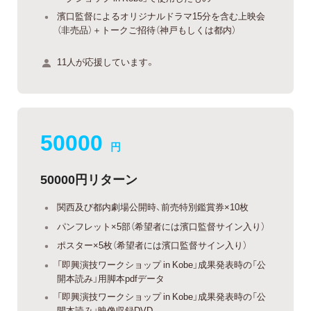
濱口監督によるオリジナルドラマ15分を含む上映会
（非売品）＋トークご招待（神戸もしくは都内）
11人が応援しています。
50000
円
50000円リターン
関西及び都内劇場公開時、前売特別鑑賞券×10枚
パンフレット×5部（希望者には濱口監督サイン入り）
ポスター×5枚（希望者には濱口監督サイン入り）
「即興演技ワークショップ in Kobe」成果発表時の「公
開本読み」用脚本pdfデータ
「即興演技ワークショップ in Kobe」成果発表時の「公
開本読み」映像収録DVD