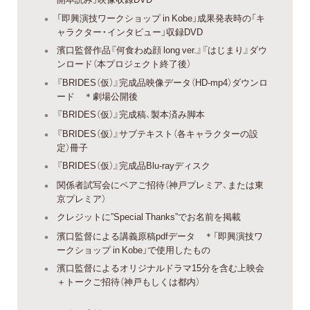
「即興演技ワークショップ in Kobe」成果発表時の「キ
ャラクター・インタビュー」収録DVD
濱口監督作品『何食わぬ顔 long ver.』『はじまり』ダウ
ンロード（本プロジェクト終了後）
『BRIDES（仮）』完成品映像データ（HD-mp4）ダウンロ
ード ＊劇場公開後
『BRIDES（仮）』完成稿、製本済み脚本
『BRIDES（仮）』サブテキスト（各キャラクターの設
定）冊子
『BRIDES（仮）』完成品Blu-rayディスク
関係者試写会にペアご招待（神戸プレミア、または東
京プレミア）
クレジットに”Special Thanks”でお名前を掲載
濱口監督による講義原稿pdfデータ ＊「即興演技ワ
ークショップ in Kobe」で使用したもの
濱口監督によるオリジナルドラマ15分を含む上映会
＋トークご招待（神戸もしくは都内）