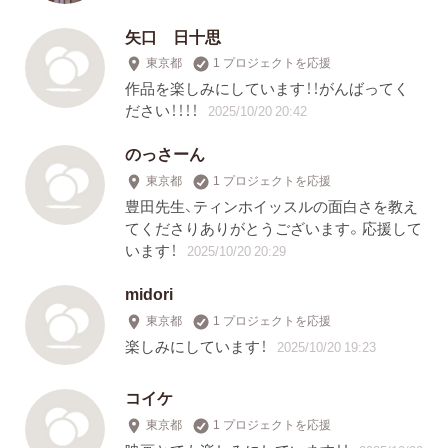
矢口 日十思
東京都
1 プロジェクトを応援
作品を楽しみにしています！！がんばってく
ださい！！！！
2025/10/20 20:42
のっさーん
東京都
1 プロジェクトを応援
豊田先生、ティンホイッスルの面白さを教え
てくださりありがとうございます。応援して
います！
2025/10/20 20:29
midori
東京都
1 プロジェクトを応援
楽しみにしています！
2025/10/20 19:23
コイケ
東京都
1 プロジェクトを応援