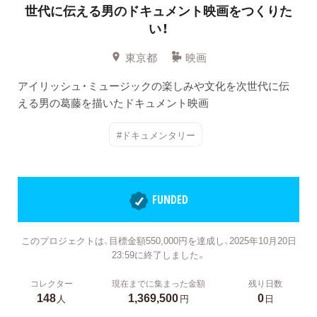
世代に伝える男のドキュメント映画をつくりた
い！
東京都
映画
アイリッシュ・ミュージックの楽しみや文化を次世代に伝
える男の葛藤を描いたドキュメント映画
#ドキュメンタリー
FUNDED
このプロジェクトは、目標金額550,000円を達成し、2025年10月20日
23:59に終了しました。
コレクター
現在までに集まった金額
残り日数
148
1,369,500
0
人
円
日