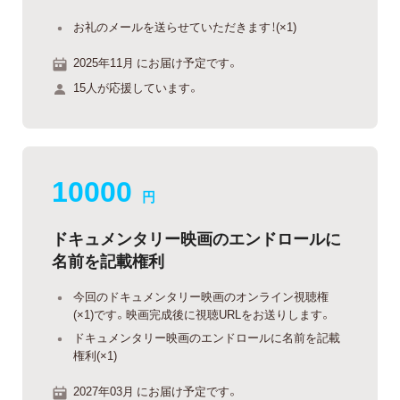
お礼のメールを送らせていただきます！(×1)
2025年11月 にお届け予定です。
15人が応援しています。
10000
円
ドキュメンタリー映画のエンドロールに
名前を記載権利
今回のドキュメンタリー映画のオンライン視聴権
(×1)です。映画完成後に視聴URLをお送りします。
ドキュメンタリー映画のエンドロールに名前を記載
権利(×1)
2027年03月 にお届け予定です。