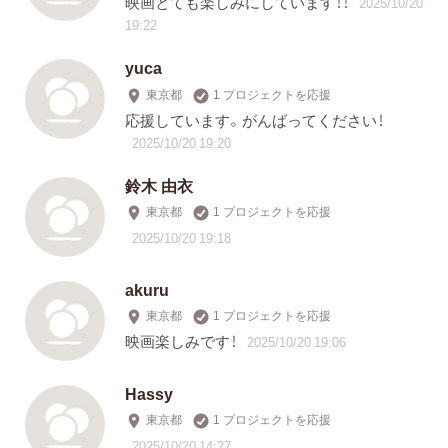
映画とても楽しみにしています！！
2025/10/20
19:22
yuca
東京都
1 プロジェクトを応援
応援しています。がんばってください！
2025/10/20 19:20
鈴木 由衣
東京都
1 プロジェクトを応援
2025/10/20 19:18
akuru
東京都
1 プロジェクトを応援
映画楽しみです！
2025/10/20 19:06
Hassy
東京都
1 プロジェクトを応援
2025/10/20 14:27