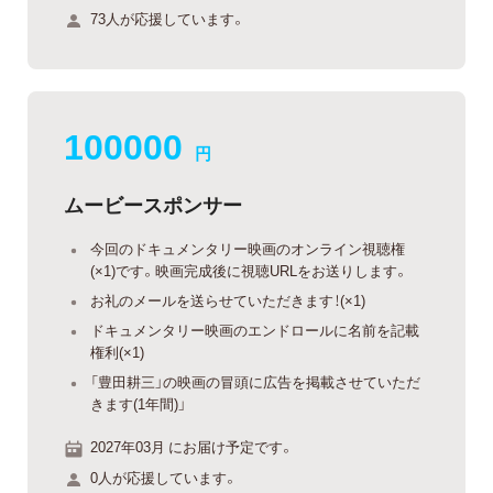
73人が応援しています。
100000
円
ムービースポンサー
今回のドキュメンタリー映画のオンライン視聴権
(×1)です。映画完成後に視聴URLをお送りします。
お礼のメールを送らせていただきます！(×1)
ドキュメンタリー映画のエンドロールに名前を記載
権利(×1)
「豊田耕三」の映画の冒頭に広告を掲載させていただ
きます(1年間)」
2027年03月 にお届け予定です。
0人が応援しています。