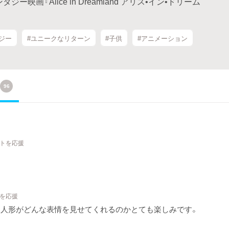
画『Alice in Dreamland アリス•イン•ドリーム
ジー
#ユニークなリターン
#子供
#アニメーション
96
クトを応援
トを応援
お人形がどんな表情を見せてくれるのかとても楽しみです。