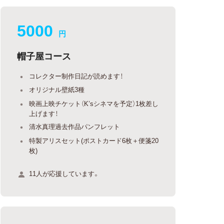
5000
円
帽子屋コース
コレクター制作日記が読めます！
オリジナル壁紙3種
映画上映チケット（K’sシネマを予定）1枚差し
上げます！
清水真理過去作品パンフレット
特製アリスセット(ポストカード6枚＋便箋20
枚)
11人が応援しています。