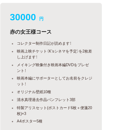
30000
円
赤の女王様コース
コレクター制作日記が読めます！
映画上映チケット（K’sシネマを予定）を2枚差
し上げます！
メイキング映像付き映画本編DVDをプレゼ
ント！
映画本編にサポーターとしてお名前をクレジ
ット！
オリジナル壁紙10種
清水真理過去作品パンフレット3部
特製アリスセット(ポストカード6枚＋便箋20
枚)×3
A4ポスター5種