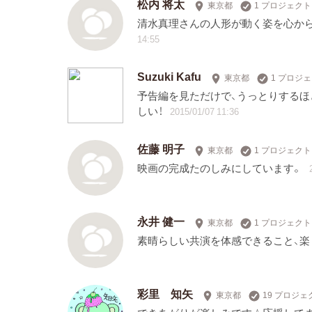
松内 将太
東京都
1 プロジェク
清水真理さんの人形が動く姿を心か
14:55
Suzuki Kafu
東京都
1 プロジ
予告編を見ただけで、うっとりするほ
しい！
2015/01/07 11:36
佐藤 明子
東京都
1 プロジェク
映画の完成たのしみにしています。
永井 健一
東京都
1 プロジェク
素晴らしい共演を体感できること、楽
彩里 知矢
東京都
19 プロジ