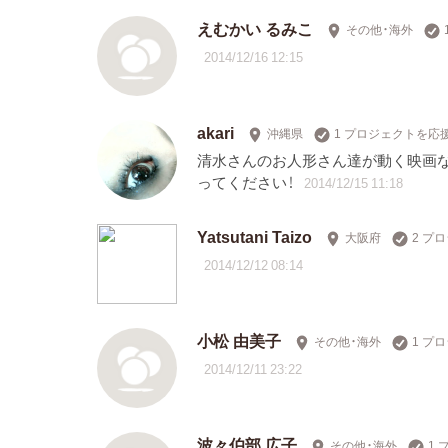
えむかい るみこ
その他・海外
2014/12/16 12:15
akari
沖縄県
1 プロジェクトを応
清水さんのお人形さん達が動く映画な
ってください！
2014/12/15 11:18
Yatsutani Taizo
大阪府
2 プ
2014/12/12 08:14
小松 由美子
その他・海外
1 プ
2014/12/11 23:22
波々伯部 広子
その他・海外
1