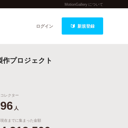
MotionGallery について
ログイン
新規登録
ド』 製作プロジェクト
クト
コレクター
最新進捗報告から探す
96
人
現在までに集まった金額