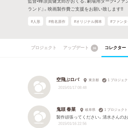
監督•蜂須賀健太郎がおくる、劇場用ダーク•ファンタジー映
ランド』。映画製作費ご支援をお願い致します!!
#人形
#有名原作
#オリジナル脚本
#ファンタ
プロジェクト
アップデート
コレクター
36
空飛ぶロバ
東京都
1 プロジェ
2015/01/17 08:48
鬼頭 春菜
岐阜県
1 プロジェク
製作頑張ってください。清水さんの
2015/01/16 22:56