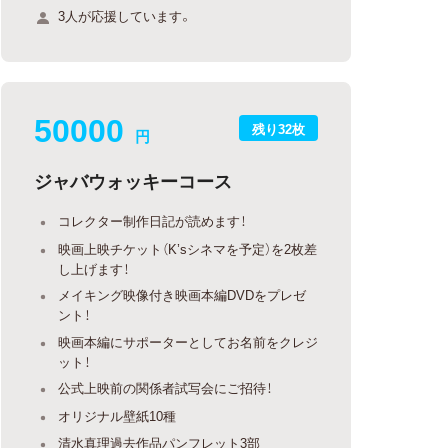
3人が応援しています。
50000
残り32枚
円
ジャバウォッキーコース
コレクター制作日記が読めます！
映画上映チケット（K’sシネマを予定）を2枚差
し上げます！
メイキング映像付き映画本編DVDをプレゼ
ント！
映画本編にサポーターとしてお名前をクレジ
ット！
公式上映前の関係者試写会にご招待！
オリジナル壁紙10種
清水真理過去作品パンフレット3部