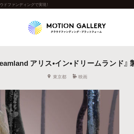
』をクラウドファンディングで実現！
Highlight
in Dreamland アリス•イン•ドリームラン
人気のプロジェクト
新着プロジェクト
終了間近のプロジェ
東京都
映画
Feature
タグから探す
キュレーターから探す
特集から探す
Legendary
最新達成プロジェクト
調達額が大きいプロジェクト