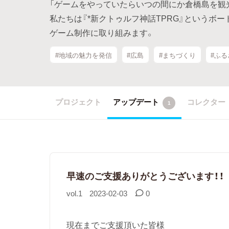
「ゲームをやっていたらいつの間にか倉橋島を観光
私たちは『*新クトゥルフ神話TPRG』というボー
ゲーム制作に取り組みます。
#地域の魅力を発信
#広島
#まちづくり
#ふ
プロジェクト
アップデート
コレクター
1
早速のご支援ありがとうございます！！
vol.1
2023-02-03
0
現在までご支援頂いた皆様