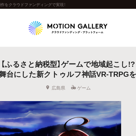
制作をクラウドファンディングで実現！
Highlight
【ふるさと納税型】ゲームで地域起こし!?
人気のプロジェクト
新着プロジェクト
終了間近のプロジェ
舞台にした新クトゥルフ神話VR-TRPGを制
Feature
広島県
ゲーム
タグから探す
キュレーターから探す
特集から探す
Legendary
最新達成プロジェクト
調達額が大きいプロジェクト