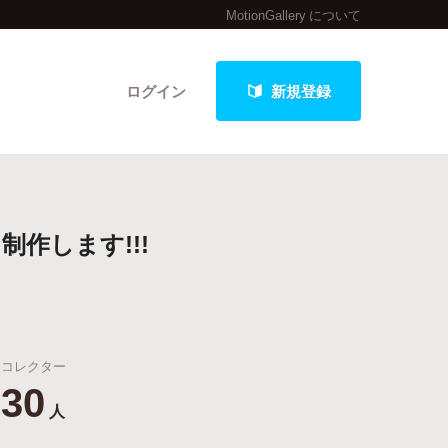
MotionGallery について
ログイン
新規登録
クト
作します!!!
最新進捗報告から探す
コレクター
30
人