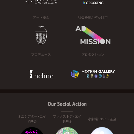
アート基金
社会を動かすかけ声
プロデュース
プロダクション
Our Social Action
ミニシアター・エイ
ブックストア・エイ
小劇場・エイド基金
ド基金
ド基金