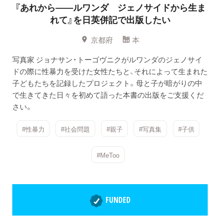
『あれから——ルワンダ ジェノサイドから生ま
れて』を日英併記で出版したい
京都府
本
写真家 ジョナサン・トーゴヴニクがルワンダのジェノサイ
ドの際に性暴力を受けた女性たちと、それによって生まれた
子どもたちを記録したプロジェクト。母と子が暗がりの中
で生きてきた日々を初めて語った本書の出版をご支援くだ
さい。
#性暴力
#社会問題
#親子
#写真集
#子供
#MeToo
FUNDED