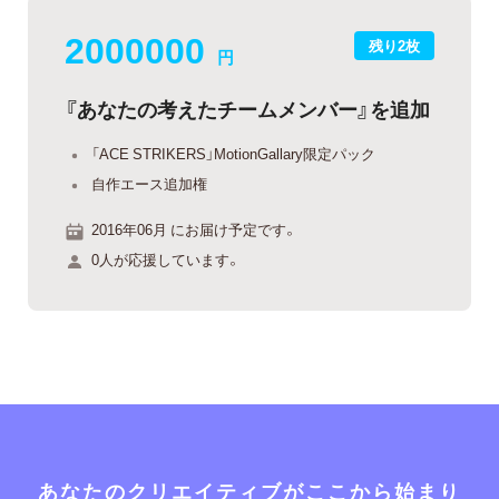
2000000
残り2枚
円
『あなたの考えたチームメンバー』を追加
「ACE STRIKERS」MotionGallary限定パック
自作エース追加権
2016年06月 にお届け予定です。
0人が応援しています。
あなたのクリエイティブがここから始まり