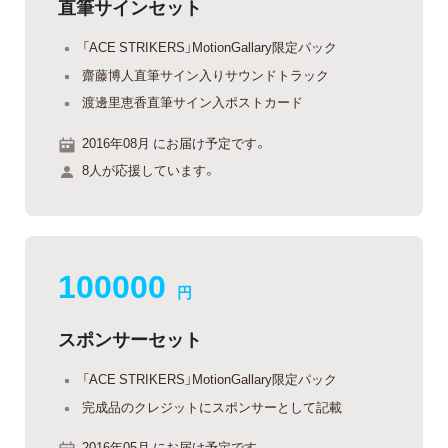
直筆サインセット
「ACE STRIKERS」MotionGallary限定パック
齋藤博人直筆サイン入りサウンドトラック
渡邊里恵香直筆サイン入ポストカード
2016年08月 にお届け予定です。
8人が応援しています。
100000
円
スポンサーセット
「ACE STRIKERS」MotionGallary限定パック
完成品のクレジットにスポンサーとして記載
2016年05月 にお届け予定です。