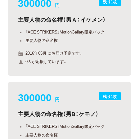
300000
残り1枚
円
主要人物の命名権（男Ａ：イケメン）
「ACE STRIKERS」MotionGallary限定パック
主要人物の命名権
2016年05月 にお届け予定です。
0人が応援しています。
300000
残り1枚
円
主要人物の命名権（男B：ケモノ）
「ACE STRIKERS」MotionGallary限定パック
主要人物の命名権