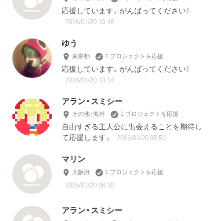
応援しています。がんばってください！
2016/01/20 10:46
ゆう
東京都
1 プロジェクトを応援
応援しています。がんばってください！
2016/01/20 10:14
アラン・スミシー
その他・海外
1 プロジェクトを応援
自由すぎる主人公に出会えることを期待し
て応援します。
2016/01/20 08:51
マリン
大阪府
1 プロジェクトを応援
2016/01/20 08:30
アラン・スミシー