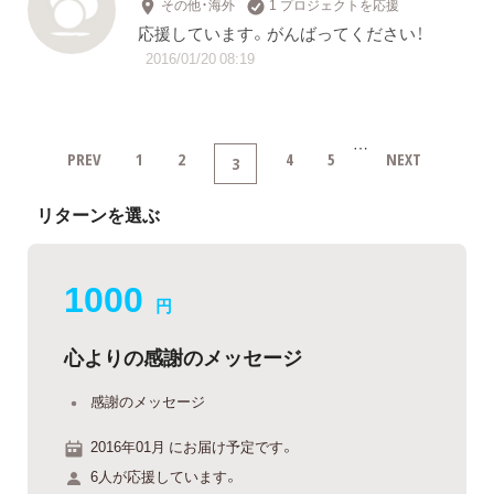
その他・海外
1 プロジェクトを応援
応援しています。がんばってください！
2016/01/20 08:19
…
PREV
1
2
4
5
NEXT
3
リターンを選ぶ
1000
円
心よりの感謝のメッセージ
感謝のメッセージ
2016年01月 にお届け予定です。
6人が応援しています。