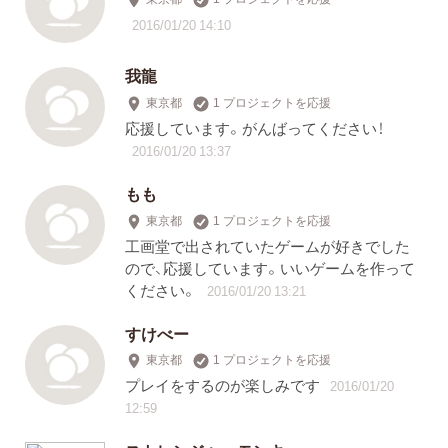
2016/01/20 14:10
我龍
東京都
1 プロジェクトを応援
応援しています。がんばってください！
2016/01/20 13:37
もも
東京都
1 プロジェクトを応援
工画堂で出されていたゲームが好きでした
ので、応援しています。いいゲームを作って
ください。
2016/01/20 13:21
すけべー
東京都
1 プロジェクトを応援
プレイをするのが楽しみです
2016/01/20
12:59