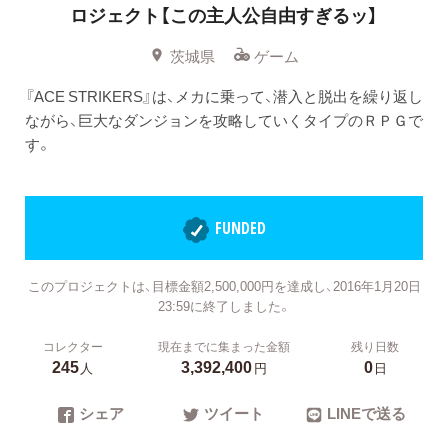
ロジェクト【この主人公自由すぎるッ】
茨城県
ゲーム
『ACE STRIKERS』は、メカに乗って、潜入と脱出を繰り返し
ながら、巨大なダンジョンを攻略していくタイプのＲＰＧで
す。
FUNDED
このプロジェクトは、目標金額2,500,000円を達成し、2016年1月20日
23:59に終了しました。
コレクター
現在までに集まった金額
残り日数
245
3,392,400
0
人
円
日
シェア
ツイート
LINEで送る