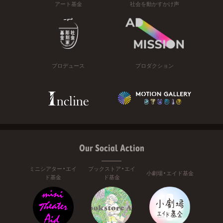
アート基金
社会を動かすかけ声
プロデュース
プロダクション
Our Social Action
ミニシアター・エイ
ブックストア・エイ
小劇場・エイド基金
ド基金
ド基金