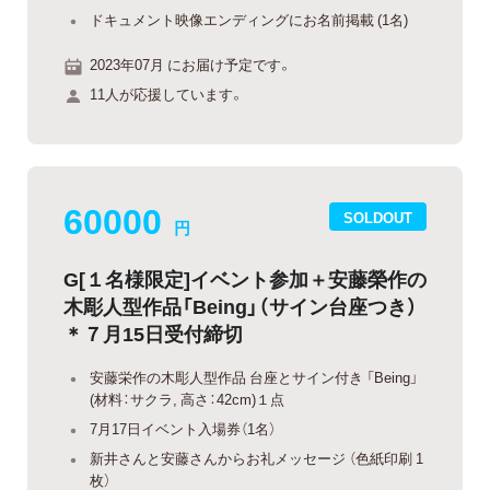
ドキュメント映像エンディングにお名前掲載 (1名)
2023年07月 にお届け予定です。
11人が応援しています。
60000
SOLDOUT
円
G[１名様限定]イベント参加＋安藤榮作の
木彫人型作品「Being」（サイン台座つき）
＊７月15日受付締切
安藤栄作の木彫人型作品 台座とサイン付き 「Being」
(材料：サクラ, 高さ：42cm)１点
7月17日イベント入場券（1名）
新井さんと安藤さんからお礼メッセージ （色紙印刷 1
枚）