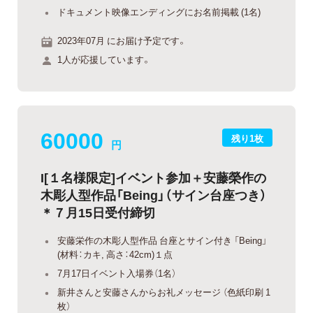
ドキュメント映像エンディングにお名前掲載 (1名)
2023年07月 にお届け予定です。
1人が応援しています。
60000
残り1枚
円
I[１名様限定]イベント参加＋安藤榮作の
木彫人型作品「Being」（サイン台座つき）
＊７月15日受付締切
安藤栄作の木彫人型作品 台座とサイン付き 「Being」
(材料：カキ, 高さ：42cm)１点
7月17日イベント入場券（1名）
新井さんと安藤さんからお礼メッセージ （色紙印刷 1
枚）