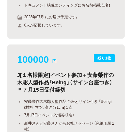
ドキュメント映像エンディングにお名前掲載 (1名)
2023年07月 にお届け予定です。
0人が応援しています。
100000
残り1枚
円
J[１名様限定]イベント参加＋安藤榮作の
木彫人型作品「Being」（サイン台座つき）
＊７月15日受付締切
安藤栄作の木彫人型作品 台座とサイン付き 「Being」
(材料：マツ, 高さ：71cm)１点
7月17日イベント入場券（1名）
新井さんと安藤さんからお礼メッセージ （色紙印刷 1
枚）