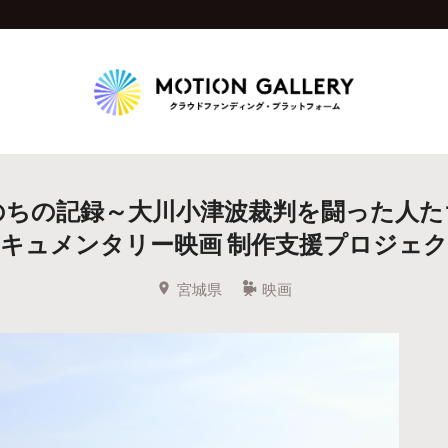
Highlight
のちの記録～大川小津波裁判を闘った人た
人気のプロジェクト
新着プロジェクト
終了間近のプロジェ
キュメンタリー映画 制作支援プロジェ
Feature
宮城県
映画
タグから探す
キュレーターから探す
特集から探す
Legendary
最新達成プロジェクト
調達額が大きいプロジェクト