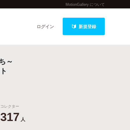
MotionGallery について
ログイン
新規登録
ち～
クト
クト
最新進捗報告から探す
コレクター
317
人