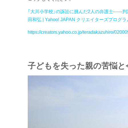
「大川小学校」の訴訟に挑んだ2人の弁護士――判決
田和弘 | Yahoo! JAPAN クリエイターズプログラ
https://creators.yahoo.co.jp/teradakazuhiro/0200
子どもを失った親の苦悩と