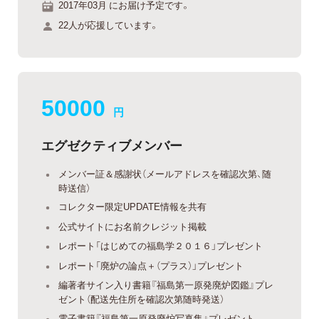
2017年03月 にお届け予定です。
22人が応援しています。
50000
円
エグゼクティブメンバー
メンバー証＆感謝状（メールアドレスを確認次第、随
時送信）
コレクター限定UPDATE情報を共有
公式サイトにお名前クレジット掲載
レポート「はじめての福島学２０１６」プレゼント
レポート「廃炉の論点＋（プラス）」プレゼント
編著者サイン入り書籍『福島第一原発廃炉図鑑』プレ
ゼント（配送先住所を確認次第随時発送）
電子書籍『福島第一原発廃炉写真集』プレゼント