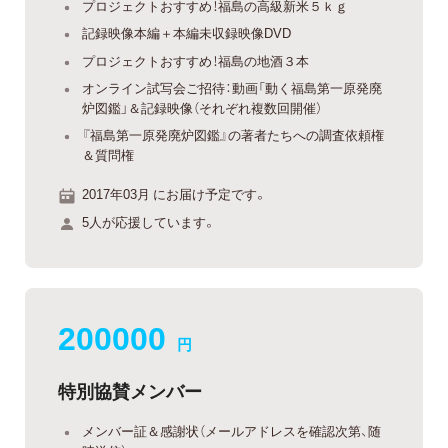
プロジェクトおすすめ！福島の高級新米５ｋｇ
記録映像本編＋本編未収録映像DVD
プロジェクトおすすめ！福島の地酒３本
オンライン試写会ご招待：動画「動く福島第一原発廃
炉図鑑」＆記録映像（それぞれ複数回開催）
『福島第一原発廃炉図鑑』の著者たちへの調査依頼権
＆質問権
2017年03月 にお届け予定です。
5人が応援しています。
200000
円
特別協賛メンバー
メンバー証＆感謝状（メールアドレスを確認次第、随