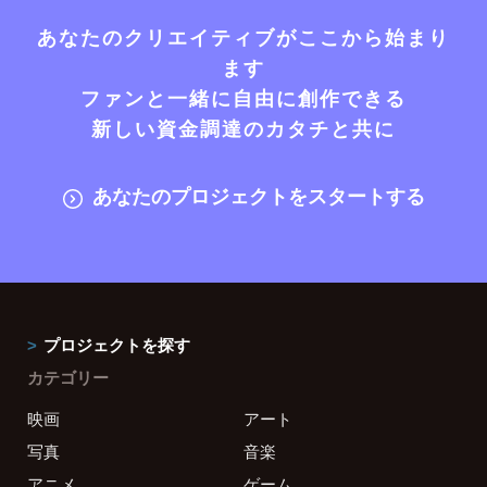
あなたのクリエイティブがここから始まり
ます
ファンと一緒に自由に創作できる
新しい資金調達のカタチと共に
あなたのプロジェクトをスタートする
プロジェクトを探す
カテゴリー
映画
アート
写真
音楽
アニメ
ゲーム