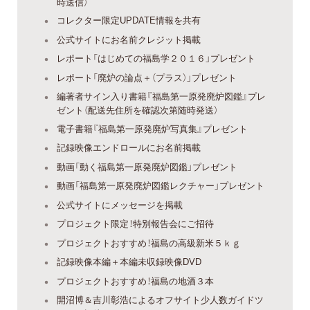
時送信）
コレクター限定UPDATE情報を共有
公式サイトにお名前クレジット掲載
レポート「はじめての福島学２０１６」プレゼント
レポート「廃炉の論点＋（プラス）」プレゼント
編著者サイン入り書籍『福島第一原発廃炉図鑑』プレ
ゼント（配送先住所を確認次第随時発送）
電子書籍『福島第一原発廃炉写真集』プレゼント
記録映像エンドロールにお名前掲載
動画「動く福島第一原発廃炉図鑑」プレゼント
動画「福島第一原発廃炉図鑑レクチャー」プレゼント
公式サイトにメッセージを掲載
プロジェクト限定！特別報告会にご招待
プロジェクトおすすめ！福島の高級新米５ｋｇ
記録映像本編＋本編未収録映像DVD
プロジェクトおすすめ！福島の地酒３本
開沼博＆吉川彰浩によるオフサイト少人数ガイドツ