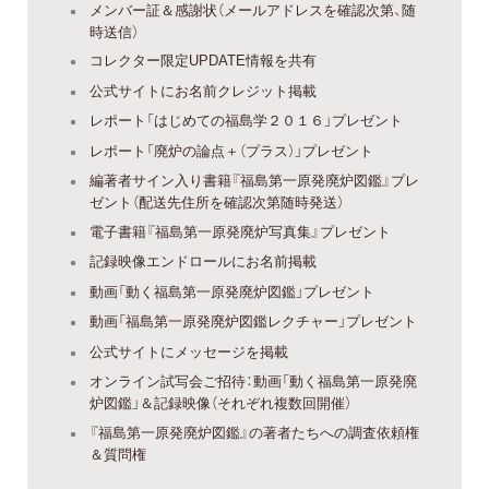
メンバー証＆感謝状（メールアドレスを確認次第、随
時送信）
コレクター限定UPDATE情報を共有
公式サイトにお名前クレジット掲載
レポート「はじめての福島学２０１６」プレゼント
レポート「廃炉の論点＋（プラス）」プレゼント
編著者サイン入り書籍『福島第一原発廃炉図鑑』プレ
ゼント（配送先住所を確認次第随時発送）
電子書籍『福島第一原発廃炉写真集』プレゼント
記録映像エンドロールにお名前掲載
動画「動く福島第一原発廃炉図鑑」プレゼント
動画「福島第一原発廃炉図鑑レクチャー」プレゼント
公式サイトにメッセージを掲載
オンライン試写会ご招待：動画「動く福島第一原発廃
炉図鑑」＆記録映像（それぞれ複数回開催）
『福島第一原発廃炉図鑑』の著者たちへの調査依頼権
＆質問権