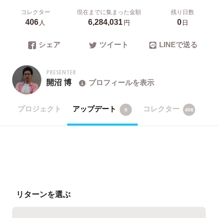
コレクター
現在までに集まった金額
残り日数
406
6,284,031
0
人
円
日
シェア
ツイート
LINEで送る
PRESENTER
開沼 博
プロフィールを表示
プロジェクト
アップデート
コレクター
0
406
リターンを選ぶ