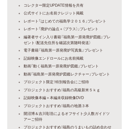
コレクター限定UPDATE情報を共有
公式サイトにお名前クレジット掲載
レポート「はじめての福島学２０１６」プレゼント
レポート「廃炉の論点＋（プラス）」プレゼント
編著者サイン入り書籍『福島第一原発廃炉図鑑』プレ
ゼント（配送先住所を確認次第随時発送）
電子書籍『福島第一原発廃炉写真集』プレゼント
記録映像エンドロールにお名前掲載
動画「動く福島第一原発廃炉図鑑」プレゼント
動画「福島第一原発廃炉図鑑レクチャー」プレゼント
プロジェクト限定！特別報告会にご招待
プロジェクトおすすめ！福島の高級新米５ｋｇ
記録映像本編＋本編未収録映像DVD
プロジェクトおすすめ！福島の地酒３本
開沼博＆吉川彰浩によるオフサイト少人数ガイドツ
アーご招待
プロジェクトおすすめ！福島のうまいもの詰め合わせ