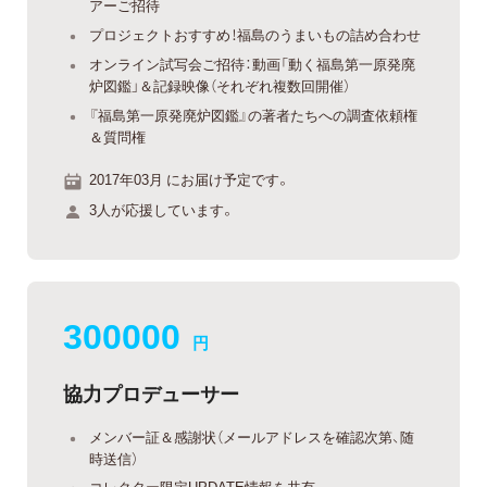
アーご招待
プロジェクトおすすめ！福島のうまいもの詰め合わせ
オンライン試写会ご招待：動画「動く福島第一原発廃
炉図鑑」＆記録映像（それぞれ複数回開催）
『福島第一原発廃炉図鑑』の著者たちへの調査依頼権
＆質問権
2017年03月 にお届け予定です。
3人が応援しています。
300000
円
協力プロデューサー
メンバー証＆感謝状（メールアドレスを確認次第、随
時送信）
コレクター限定UPDATE情報を共有