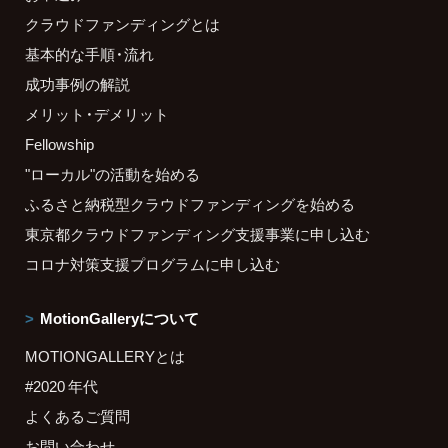
クラウドファンディングとは
基本的な手順・流れ
成功事例の解説
メリット・デメリット
Fellowship
"ローカル"の活動を始める
ふるさと納税型クラウドファンディングを始める
東京都クラウドファンディング支援事業に申し込む
コロナ対策支援プログラムに申し込む
MotionGalleryについて
MOTIONGALLERYとは
#2020 年代
よくあるご質問
お問い合わせ