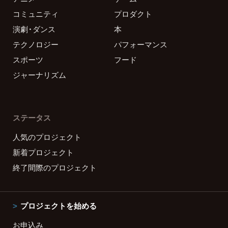
コミュニティ
プロダクト
演劇・ダンス
本
テクノロジー
パフォーマンス
スポーツ
フード
ジャーナリズム
ステータス
人気のプロジェクト
新着プロジェクト
終了間際のプロジェクト
プロジェクトを始める
お申込み