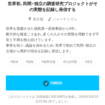
世界初、民間・独立の調査研究プロジェクトがそ
の実態を記録し発信する
東京都
ジャーナリズム
世界を震撼させた福島第一原発事故から5年。
断片的な報道こそあれ、多くの人がその実態を理解できず不
安と不満を抱え続けています。
事実を知り、議論を深めるため、世界で初めて民間・独立の
立場から廃炉の現在を記録し発信します。
#取材
#福島
#復興支援
#社会問題
#震災
FUNDED
このプロジェクトは、目標金額1,000,000円を達成し、2016年10月19
日23:59に終了しました。