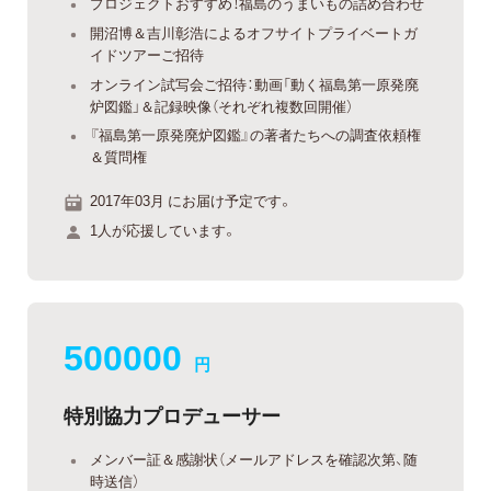
プロジェクトおすすめ！福島のうまいもの詰め合わせ
開沼博＆吉川彰浩によるオフサイトプライベートガ
イドツアーご招待
オンライン試写会ご招待：動画「動く福島第一原発廃
炉図鑑」＆記録映像（それぞれ複数回開催）
『福島第一原発廃炉図鑑』の著者たちへの調査依頼権
＆質問権
2017年03月 にお届け予定です。
1人が応援しています。
500000
円
特別協力プロデューサー
メンバー証＆感謝状（メールアドレスを確認次第、随
時送信）