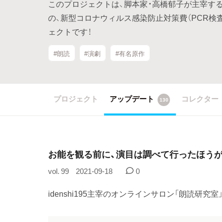
このプロジェクトは、脚本家・高橋郁子が主宰する朗
の、新型コロナウィルス感染防止対策費（PCR検
ェクトです！
#朗読
#演劇
#有名原作
プロジェクト
アップデート
コレクター
130
お能を観る前に、演目は調べて行ったほう
vol. 99
2021-09-18
0
idenshi195主宰のオンラインサロン「朗読研究