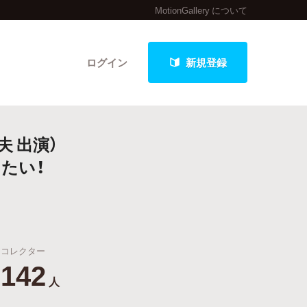
MotionGallery について
ログイン
新規登録
夫 出演）
クト
たい！
最新進捗報告から探す
コレクター
142
人