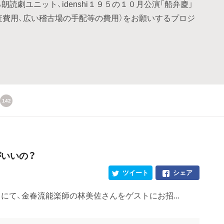
読劇ユニット、idenshi１９５の１０月公演「船弁慶」
査費用、広い稽古場の手配等の費用）をお願いするプロジ
142
がいいの？
ツイート
シェア
室」にて、金春流能楽師の林美佐さんをゲストにお招...