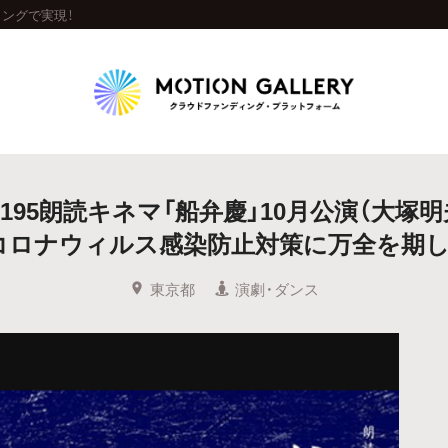
ィングで実現！
Highlight
shi195朗読キネマ「船弁慶」10月公演（大塚明
人気のプロジェクト
新着プロジェクト
終了間近のプロジェ
コロナウィルス感染防止対策に万全を期し
Feature
東京都
演劇・ダンス
タグから探す
キュレーターから探す
特集から探す
Legendary
最新達成プロジェクト
調達額が大きいプロジェクト