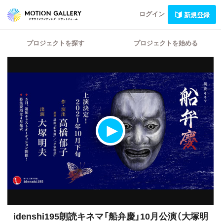
ログイン
新規登録
プロジェクトを探す
プロジェクトを始める
idenshi195朗読キネマ「船弁慶」10月公演（大塚明