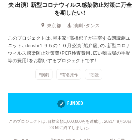
夫 出演）
新型コロナウィルス感染防止対策に万全
を期したい！
東京都
演劇・ダンス
このプロジェクトは、脚本家・高橋郁子が主宰する朗読劇ユ
ニット、idenshi１９５の１０月公演「船弁慶」の、新型コロナ
ウィルス感染防止対策費（PCR検査費用、広い稽古場の手配
等の費用）をお願いするプロジェクトです！
#演劇
#有名原作
#朗読
FUNDED
このプロジェクトは、目標金額1,000,000円を達成し、2021年9月30日
23:59に終了しました。
コレクター
現在までに集まった金額
残り日数