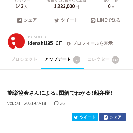
142
1,233,000
0
人
円
日
シェア
ツイート
LINEで送る
PRESENTER
idenshi195_CF
プロフィールを表示
プロジェクト
アップデート
コレクター
130
142
能楽協会さんによる、図解でわかる！船弁慶！
vol. 98
2021-09-18
26
ツイート
シェア