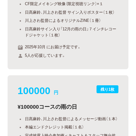
CF限定メイキング映像（限定視聴リンク）×１
日髙麻鈴、川上さわ監督 サイン入りポスター（１枚）
川上さわ監督によるオリジナルZINE（１冊）
日髙麻鈴サイン入り「12月の雨の日」７インチレコー
ドジャケット（１枚）
2025年10月 にお届け予定です。
5人が応援しています。
100000
残り1枚
円
¥100000コースの雨の日
日髙麻鈴、川上さわ監督によるメッセージ動画（１本）
本編エンドクレジット掲載（１名）
完成披露上映会︎参加権＜キャスト＆スタッフ舞台挨