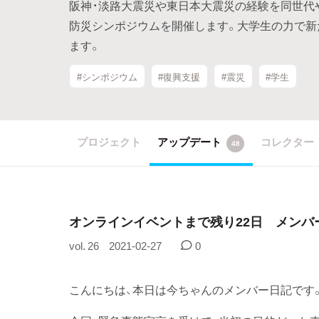
阪神・淡路大震災や東日本大震災の経験を同世代
防災シンポジウムを開催します。大学生の力で新
ます。
#シンポジウム
#復興支援
#震災
#学生
プロジェクト
アップデート
コレクター
48
オンラインイベントまで残り22日 メンバ
vol. 26
2021-02-27
0
こんにちは、本日は今ちゃんのメンバー日記です