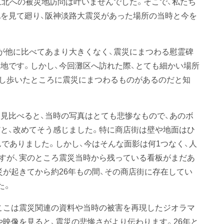
東北への被災地訪問は叶いませんでした。そこで、私たち
を見て廻り、阪神淡路大震災があった場所の当時と今を
が他に比べてあまり大きくなく、震災にまつわる慰霊碑
地です。しかし、今回灘区へ訪れた際、とても細かい場所
し歩いたところに震災にまつわるものがあるのだと知
見比べると、当時の写真はとても悲惨なもので、あのボ
と、改めてそう感じました。特に商店街は壁や地面はひ
でありました。しかし、今はそんな面影は何1つなく、人
すが、実のところ震災当時から残っている看板がまだあ
災が起きてから約26年もの間、その商店街に存在してい
た。
ここは震災関連の資料や当時の被害を再現したジオラマ
や映像を見ると、震災の悲惨さがより伝わります。26年と