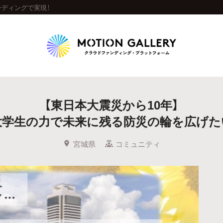
ディングで実現！
Highlight
【東日本大震災から10年】
人気のプロジェクト
新着プロジェクト
終了間近のプロジェ
大学生の力で未来に残る防災の輪を広げた
Feature
宮城県
コミュニティ
タグから探す
キュレーターから探す
特集から探す
Legendary
最新達成プロジェクト
調達額が大きいプロジェクト