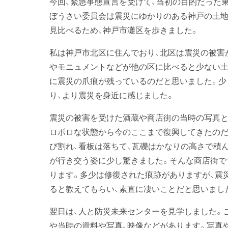
今回、緊急事態宣言を受けて、当初の目的だった
ぼうさい委員会は震災にゆかりのある神戸の土地
見比べるため、神戸市灘区を歩きました。
私は神戸市北区に住んでおり、北区は震災の被害
やモニュメントなどが他の区に比べると少ない土
に震災の爪痕が残っているのだと思いました。少
り、より震災を身近に感じました。
震災の被害を受けた酒蔵や商店街の当時の写真と
ロボロな状態から今のここまで復興してきたのだ
び割れ、看板は落ちて、瓦礫はかなりの高さで積ん
が行き交う姿に少し驚きました。そんな商店街で
ります。多少は修復された痕跡がありますが、震
ると教えてもらい、素直に凄いことだと思いまし
翌日は、人と防災未来センターを見学しました。
や当時の資料や写真、映像などがあります。写真