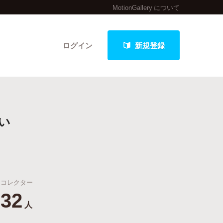
MotionGallery について
ログイン
新規登録
クト
い
最新進捗報告から探す
コレクター
32
人