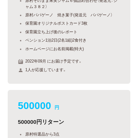
原村そのまま果実ジャム６個詰め合わせ（発送元：ジ
ャム３８２）
原村パパゲーノ 焼き菓子(発送元 パパゲーノ）
保育園オリジナルポストカード3枚
保育園立ち上げ後のレポート
ペンション1泊2日(2名1組)2食付き
ホームページにお名前掲載(特大)
2022年09月 にお届け予定です。
1人が応援しています。
500000
円
500000円リターン
原村特選品から3点