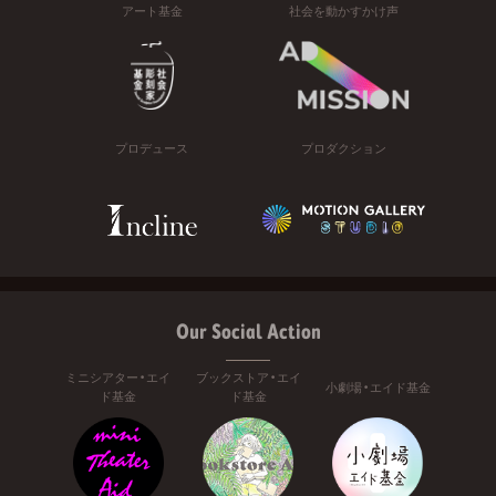
アート基金
社会を動かすかけ声
プロデュース
プロダクション
Our Social Action
ミニシアター・エイ
ブックストア・エイ
小劇場・エイド基金
ド基金
ド基金