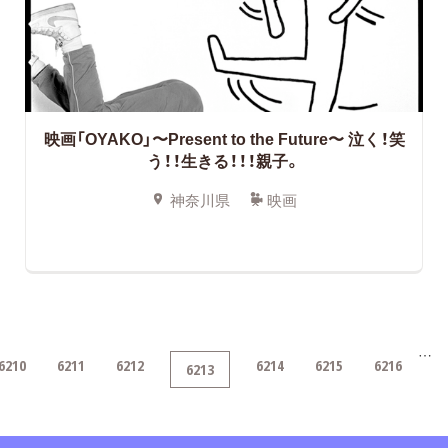
映画「OYAKO」〜Present to the Future〜 泣く！笑
う！！生きる！！！親子。
神奈川県
映画
…
6210
6211
6212
6214
6215
6216
6213