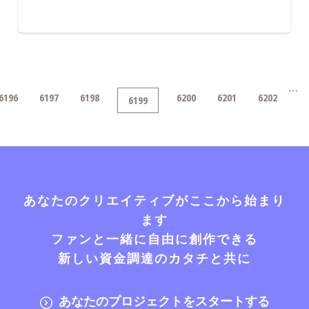
…
6196
6197
6198
6200
6201
6202
6199
あなたのクリエイティブがここから始まり
ます
ファンと一緒に自由に創作できる
新しい資金調達のカタチと共に
あなたのプロジェクトをスタートする