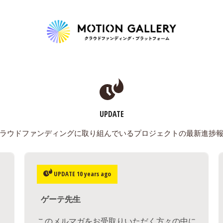
Highlight
人気のプロジェクト
新着プロジェクト
終了間近のプロジェ
UPDATE
Feature
ラウドファンディングに取り組んでいるプロジェクトの最新進捗
タグから探す
キュレーターから探す
特集から探す
UPDATE 10 years ago
Legendary
ゲーテ先生
最新達成プロジェクト
調達額が大きいプロジェクト
このメルマガをお受取りいただく方々の中に