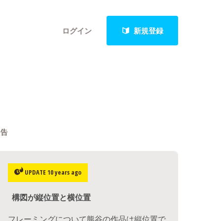
ログイン
新規登録
クト
報告
最新進捗報告から探す
UPDATE 10 years ago
構図が縦位置と横位置
フレーミングについて熊谷の作品は縦位置で