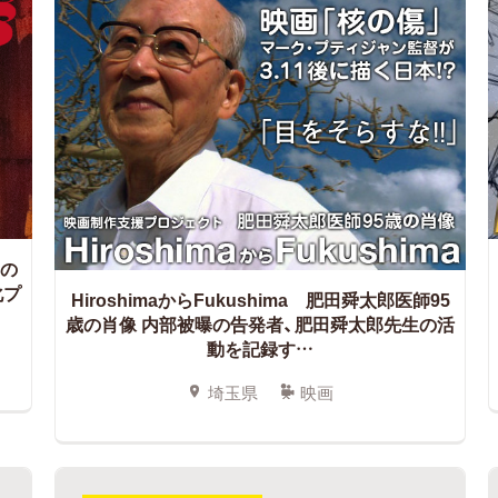
初の
化プ
HiroshimaからFukushima 肥田舜太郎医師95
歳の肖像 内部被曝の告発者、肥田舜太郎先生の活
動を記録す…
埼玉県
映画