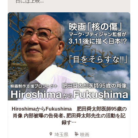
日には上映...
HiroshimaからFukushima 肥田舜太郎医師95歳の
肖像 内部被曝の告発者、肥田舜太郎先生の活動を記
録す…
埼玉県
映画