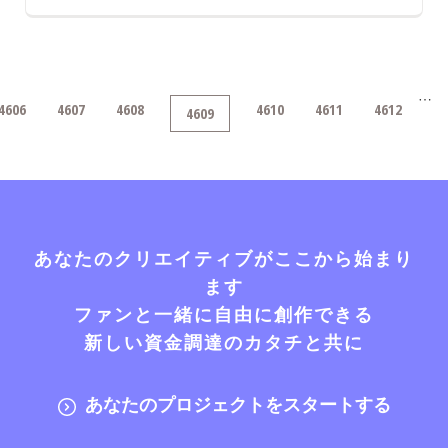
…
4606
4607
4608
4610
4611
4612
4609
あなたのクリエイティブがここから始まり
ます
ファンと一緒に自由に創作できる
新しい資金調達のカタチと共に
あなたのプロジェクトをスタートする