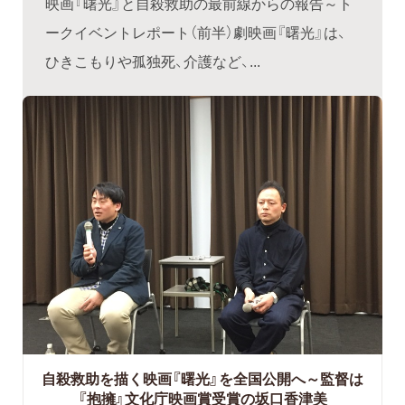
映画『曙光』と自殺救助の最前線からの報告～ト
ークイベントレポート（前半）劇映画『曙光』は、
ひきこもりや孤独死、介護など、...
自殺救助を描く映画『曙光』を全国公開へ～監督は
『抱擁』文化庁映画賞受賞の坂口香津美