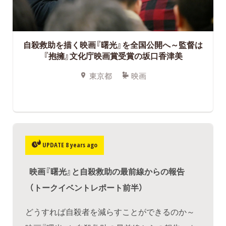
自殺救助を描く映画『曙光』を全国公開へ～監督は
『抱擁』文化庁映画賞受賞の坂口香津美
東京都
映画
UPDATE 8 years ago
映画『曙光』と自殺救助の最前線からの報告
（トークイベントレポート前半）
どうすれば自殺者を減らすことができるのか～