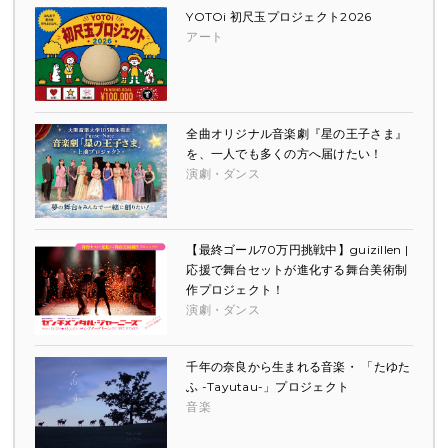
YOTOi 初尺玉プロジェクト2026
アート
全曲オリジナル音楽劇『星の王子さま』
を、一人でも多くの方へ届けたい！
演劇・ダンス
【最終ゴール70万円挑戦中】guizillen |
応援で舞台セットが進化する舞台美術制
作プロジェクト！
演劇・ダンス
千年の奈良から生まれる音楽・ 「たゆた
ふ -Tayutau-」プロジェクト
音楽