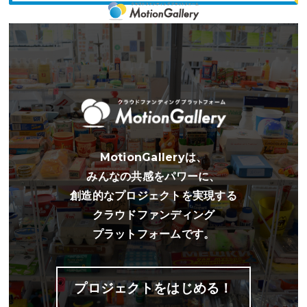
柳本浩市氏を追悼する展覧会「柳本浩市展」“アーキヴィスト ー 柳本
さん が残してくれたもの”の開催にあたりご支援ください。
柳本浩市展 “アーキヴィスト ー 柳本さんが残
してくれたもの”
MotionGalleryは、
みんなの共感をパワーに、
創造的なプロジェクトを実現する
クラウドファンディング
プラットフォームです。
プロジェクトをはじめる！