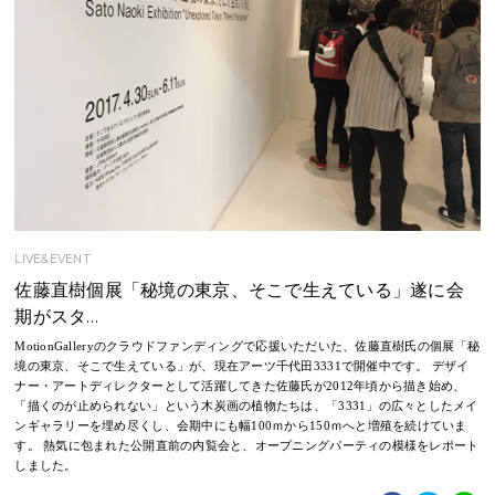
LIVE&EVENT
佐藤直樹個展「秘境の東京、そこで生えている」遂に会
期がスタ…
MotionGalleryのクラウドファンディングで応援いただいた、佐藤直樹氏の個展「秘
境の東京、そこで生えている」が、現在アーツ千代田3331で開催中です。 デザイ
ナー・アートディレクターとして活躍してきた佐藤氏が2012年頃から描き始め、
「描くのが止められない」という木炭画の植物たちは、「3331」の広々としたメイ
ンギャラリーを埋め尽くし、会期中にも幅100ｍから150ｍへと増殖を続けていま
す。 熱気に包まれた公開直前の内覧会と、オープニングパーティの模様をレポート
しました。