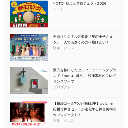
YOTOi 初尺玉プロジェクト2026
アート
全曲オリジナル音楽劇『星の王子さま』
を、一人でも多くの方へ届けたい！
演劇・ダンス
漢方を軸にしたセルフチューニングブラ
ンド『nonu』誕生。 和漢素材のフレグ
ランスソープ
プロダクト
【最終ゴール70万円挑戦中】guizillen |
応援で舞台セットが進化する舞台美術制
作プロジェクト！
演劇・ダンス