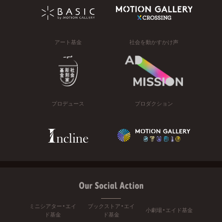
アート基金
社会を動かすかけ声
プロデュース
プロダクション
Our Social Action
ミニシアター・エイ
ブックストア・エイ
小劇場・エイド基金
ド基金
ド基金