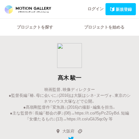
ログイン
新規登録
プロジェクトを探す
プロジェクトを始める
髙木 駿一
映画監督、映像ディレクター
●監督長編『椿、母に会いに』(2016)は大阪はシネ･ヌーヴォ、東京のシ
ネマハウス大塚などで公開。
●髙嶺剛監督作『変魚路』(2016)の撮影・編集を担当。
●主な監督作：長編『都会の夢』(08)→https://t.co/f5yPcZGyBd、短編
『女優たるもの』(13)→https://t.co/uGliJ5qc0y 等
大阪府