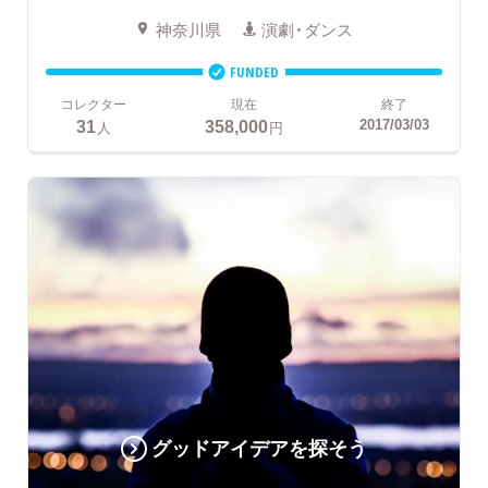
神奈川県
演劇・ダンス
FUNDED
コレクター
現在
終了
31
358,000
2017/03/03
人
円
グッドアイデアを探そう