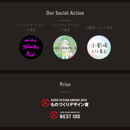
Our Social Action
ミニシアター・エイ
ブックストア・エイ
小劇場・エイド基金
ド基金
ド基金
Prize