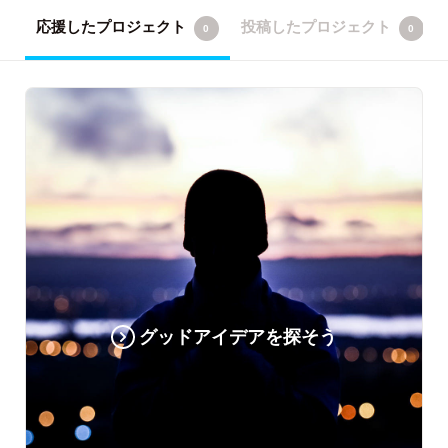
応援したプロジェクト
投稿したプロジェクト
0
0
グッドアイデアを探そう