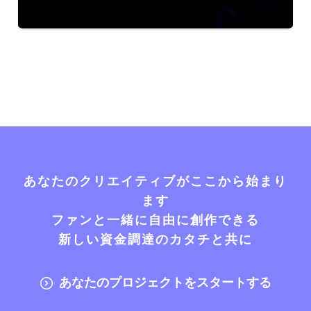
あなたのクリエイティブがここから始まり
ます
ファンと一緒に自由に創作できる
新しい資金調達のカタチと共に
あなたのプロジェクトをスタートする