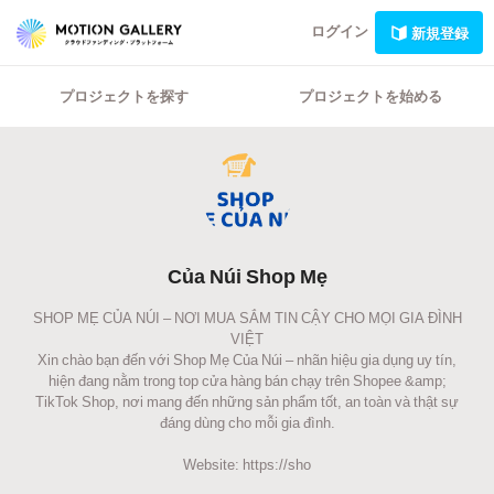
ログイン
新規登録
プロジェクトを探す
プロジェクトを始める
Của Núi Shop Mẹ
SHOP MẸ CỦA NÚI – NƠI MUA SẮM TIN CẬY CHO MỌI GIA ĐÌNH
VIỆT
Xin chào bạn đến với Shop Mẹ Của Núi – nhãn hiệu gia dụng uy tín,
hiện đang nằm trong top cửa hàng bán chạy trên Shopee &amp;
TikTok Shop, nơi mang đến những sản phẩm tốt, an toàn và thật sự
đáng dùng cho mỗi gia đình.
Website: https://sho