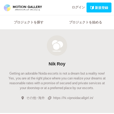
ログイン
新規登録
プロジェクトを探す
プロジェクトを始める
Nik Roy
Getting an adorable Noida escorts is not a dream but a reality now!
Yes, you are at the right place where you can realize your dreams at
reasonable rates with a promise of secured and private services at
your doorstep or at a preferred place by our escorts.
その他・海外
https://hi.vipnoidacallgirl.in/