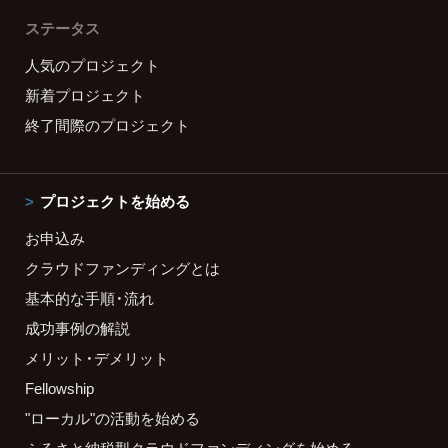
ステータス
人気のプロジェクト
新着プロジェクト
終了間際のプロジェクト
プロジェクトを始める
お申込み
クラウドファンディングとは
基本的な手順・流れ
成功事例の解説
メリット・デメリット
Fellowship
"ローカル"の活動を始める