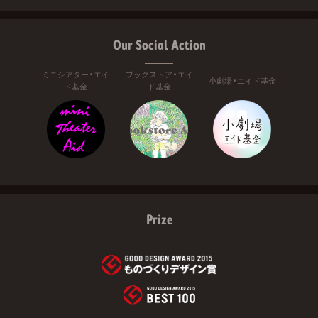
Our Social Action
ミニシアター・エイ
ブックストア・エイ
小劇場・エイド基金
ド基金
ド基金
Prize