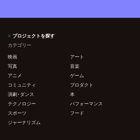
プロジェクトを探す
カテゴリー
映画
アート
写真
音楽
アニメ
ゲーム
コミュニティ
プロダクト
演劇・ダンス
本
テクノロジー
パフォーマンス
スポーツ
フード
ジャーナリズム