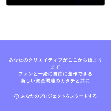
あなたのクリエイティブがここから始まり
ます
ファンと一緒に自由に創作できる
新しい資金調達のカタチと共に
あなたのプロジェクトをスタートする