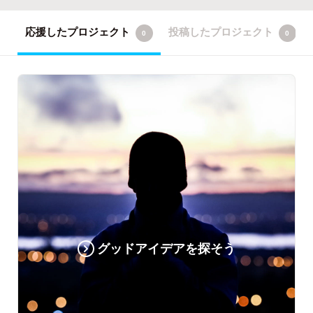
応援したプロジェクト
投稿したプロジェクト
0
0
グッドアイデアを探そう