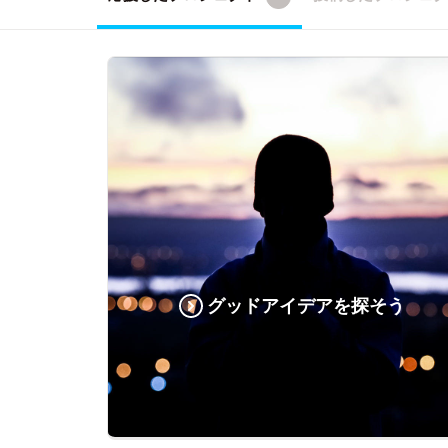
グッドアイデアを探そう