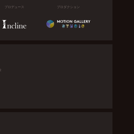
プロデュース
プロダクション
金