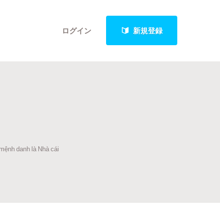
ログイン
新規登録
クト
mệnh danh là Nhà cái
最新進捗報告から探す