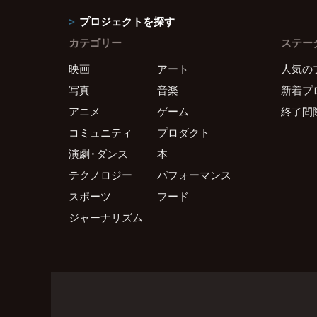
プロジェクトを探す
カテゴリー
ステー
映画
アート
人気の
写真
音楽
新着プ
アニメ
ゲーム
終了間
コミュニティ
プロダクト
演劇・ダンス
本
テクノロジー
パフォーマンス
スポーツ
フード
ジャーナリズム