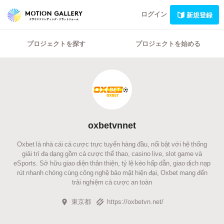
ログイン
新規登録
プロジェクトを探す
プロジェクトを始める
oxbetvnnet
Oxbet là nhà cái cá cược trực tuyến hàng đầu, nổi bật với hệ thống
giải trí đa dạng gồm cá cược thể thao, casino live, slot game và
eSports. Sở hữu giao diện thân thiện, tỷ lệ kèo hấp dẫn, giao dịch nạp
rút nhanh chóng cùng công nghệ bảo mật hiện đại, Oxbet mang đến
trải nghiệm cá cược an toàn
東京都
https://oxbetvn.net/