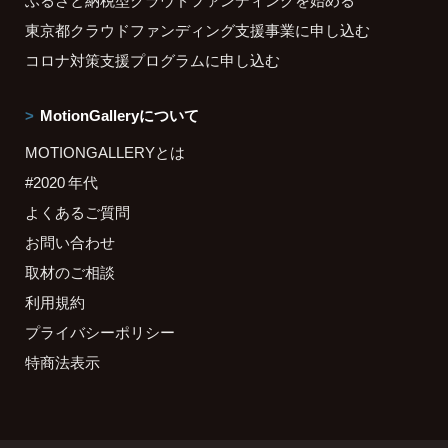
ふるさと納税型クラウドファンディングを始める
東京都クラウドファンディング支援事業に申し込む
コロナ対策支援プログラムに申し込む
MotionGalleryについて
MOTIONGALLERYとは
#2020 年代
よくあるご質問
お問い合わせ
取材のご相談
利用規約
プライバシーポリシー
特商法表示