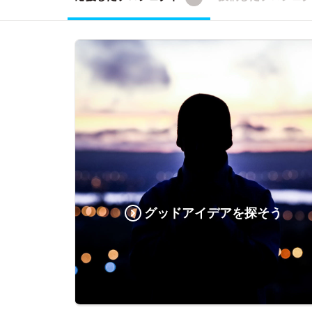
グッドアイデアを探そう