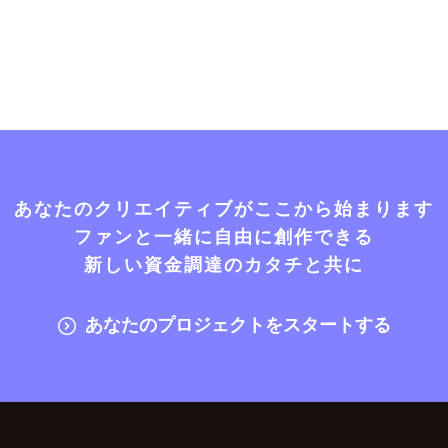
あなたのクリエイティブがここから始まります
ファンと一緒に自由に創作できる
新しい資金調達のカタチと共に
あなたのプロジェクトをスタートする